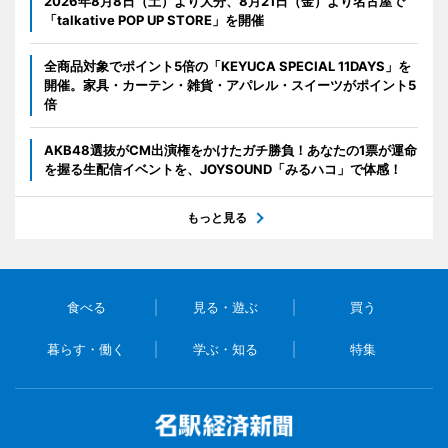
2026年8月8日（土）より大分、8月21日（金）より名古屋で
「talkative POP UP STORE」を開催
全商品対象でポイント5倍の「KEYUCA SPECIAL 11DAYS」を
開催。家具・カーテン・雑貨・アパレル・スイーツがポイント5
倍
AKB48選抜がCM出演権をかけたガチ勝負！あなたの1票が運命
を握る生配信イベントを、JOYSOUND「みるハコ」で体感！
もっと見る
食べる
見る・遊ぶ
買う
暮らす・働く
学ぶ・知る
特集