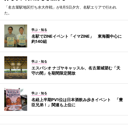
「名古屋駅地区打ち水大作戦」が8月5日夕方、名駅エリアで行われ
た。
学ぶ・知る
名駅でZINEイベント「イマZINE」 東海圏中心に
約140組
学ぶ・知る
エスパシオ ナゴヤキャッスル、名古屋城望む「天
守の間」を期間限定開放
学ぶ・知る
名経上半期PV1位は日本酒飲み歩きイベント 「豊
臣兄弟！」関連も上位に