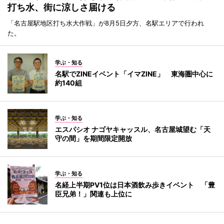
打ち水、街に涼しさ届ける
「名古屋駅地区打ち水大作戦」が8月5日夕方、名駅エリアで行われ
た。
学ぶ・知る
名駅でZINEイベント「イマZINE」 東海圏中心に
約140組
学ぶ・知る
エスパシオ ナゴヤキャッスル、名古屋城望む「天
守の間」を期間限定開放
学ぶ・知る
名経上半期PV1位は日本酒飲み歩きイベント 「豊
臣兄弟！」関連も上位に