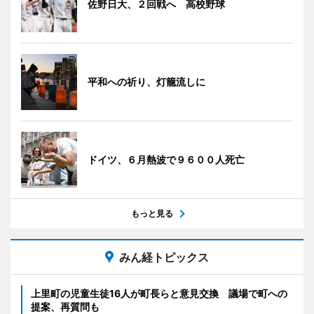
佐野日大、２回戦へ 高校野球
平和への祈り、灯籠流しに
ドイツ、６月熱波で９６００人死亡
もっと見る
みん経トピックス
上里町の児童生徒16人が町長らと意見交換 議場で町への
提案、再質問も