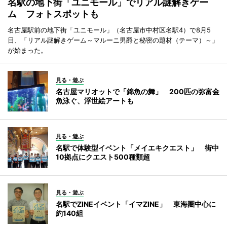
名駅の地下街「ユニモール」でリアル謎解きゲー
ム フォトスポットも
名古屋駅前の地下街「ユニモール」（名古屋市中村区名駅4）で8月5
日、「リアル謎解きゲーム～マルーニ男爵と秘密の題材（テーマ）～」
が始まった。
見る・遊ぶ
名古屋マリオットで「錦魚の舞」 200匹の弥富金
魚泳ぐ、浮世絵アートも
見る・遊ぶ
名駅で体験型イベント「メイエキクエスト」 街中
10拠点にクエスト500種類超
見る・遊ぶ
名駅でZINEイベント「イマZINE」 東海圏中心に
約140組