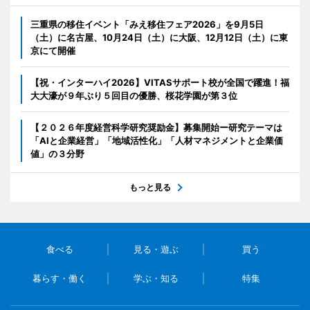
三重県の移住イベント「みえ移住フェア2026」を9月5日
（土）に名古屋、10月24日（土）に大阪、12月12日（土）に東
京にて開催
【祝・インターハイ2026】VITASサポート校が全国で躍進！福
大大濠が９年ぶり５回目の優勝、桜花学園が第３位
【２０２６年度経営科学研究奨励金】募集開始ー研究テーマは
「AIと企業経営」「地域活性化」「人材マネジメントと企業価
値」の３分野
もっと見る
食べる
見る・遊ぶ
買う
暮らす・働く
学ぶ・知る
特集