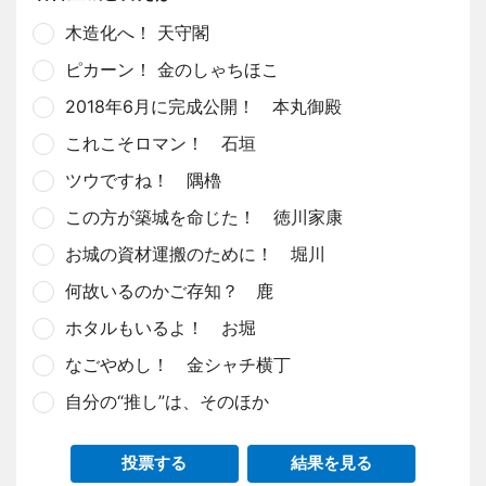
木造化へ！ 天守閣
ピカーン！ 金のしゃちほこ
2018年6月に完成公開！ 本丸御殿
これこそロマン！ 石垣
ツウですね！ 隅櫓
この方が築城を命じた！ 徳川家康
お城の資材運搬のために！ 堀川
何故いるのかご存知？ 鹿
ホタルもいるよ！ お堀
なごやめし！ 金シャチ横丁
自分の“推し”は、そのほか
投票する
結果を見る