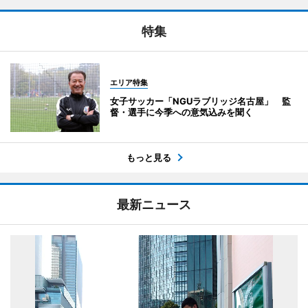
特集
エリア特集
女子サッカー「NGUラブリッジ名古屋」 監
督・選手に今季への意気込みを聞く
もっと見る
最新ニュース