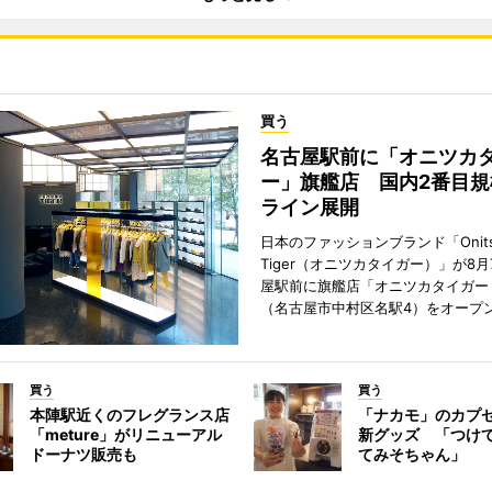
買う
名古屋駅前に「オニツカ
ー」旗艦店 国内2番目規
ライン展開
日本のファッションブランド「Onits
Tiger（オニツカタイガー）」が8
屋駅前に旗艦店「オニツカタイガー
（名古屋市中村区名駅4）をオープ
買う
買う
本陣駅近くのフレグランス店
「ナカモ」のカプ
「meture」がリニューアル
新グッズ 「つけ
ドーナツ販売も
てみそちゃん」