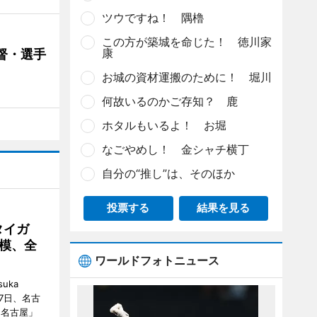
ツウですね！ 隅櫓
この方が築城を命じた！ 徳川家
康
督・選手
お城の資材運搬のために！ 堀川
何故いるのかご存知？ 鹿
ホタルもいるよ！ お堀
なごやめし！ 金シャチ横丁
自分の“推し”は、そのほか
投票する
結果を見る
タイガ
模、全
ワールドフォトニュース
uka
月7日、名古
 名古屋」