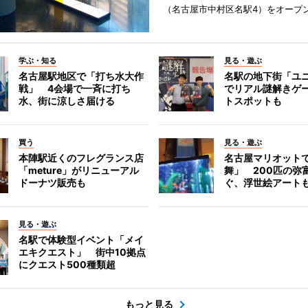
（名古屋市中村区名駅4）をオープ
学ぶ・知る
見る・遊ぶ
名古屋駅地区で「打ち水大作
名駅の地下街「ユ
戦」 4会場で一斉に打ち
でリアル謎解きゲ
水、街に涼しさ届ける
トスポットも
買う
見る・遊ぶ
本陣駅近くのフレグランス店
名古屋マリオット
「meture」がリニューアル
舞」 200匹の弥
ドーナツ販売も
ぐ、浮世絵アート
見る・遊ぶ
名駅で体験型イベント「メイ
エキクエスト」 街中10拠点
にクエスト500種類超
もっと見る