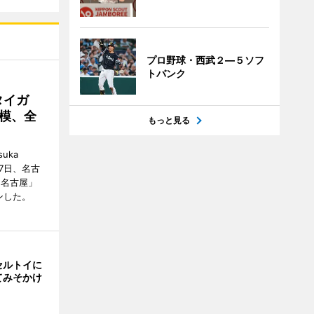
プロ野球・西武２―５ソフ
トバンク
タイガ
模、全
もっと見る
uka
月7日、名古
 名古屋」
ンした。
セルトイに
てみそかけ