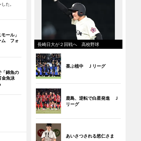
ンした。
ニモール」
ーム フォ
長崎日大が２回戦へ 高校野球
喜ぶ植中 Ｊリーグ
で「錦魚の
富金魚泳
も
鹿島、逆転で白星発進 Ｊ
リーグ
あいさつされる悠仁さま