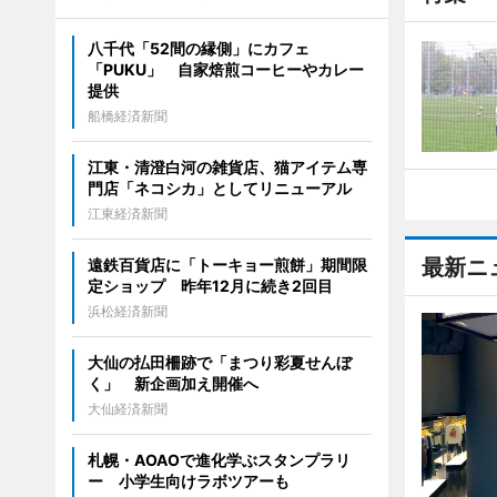
八千代「52間の縁側」にカフェ
「PUKU」 自家焙煎コーヒーやカレー
提供
船橋経済新聞
江東・清澄白河の雑貨店、猫アイテム専
門店「ネコシカ」としてリニューアル
江東経済新聞
最新ニ
遠鉄百貨店に「トーキョー煎餅」期間限
定ショップ 昨年12月に続き2回目
浜松経済新聞
大仙の払田柵跡で「まつり彩夏せんぼ
く」 新企画加え開催へ
大仙経済新聞
札幌・AOAOで進化学ぶスタンプラリ
ー 小学生向けラボツアーも