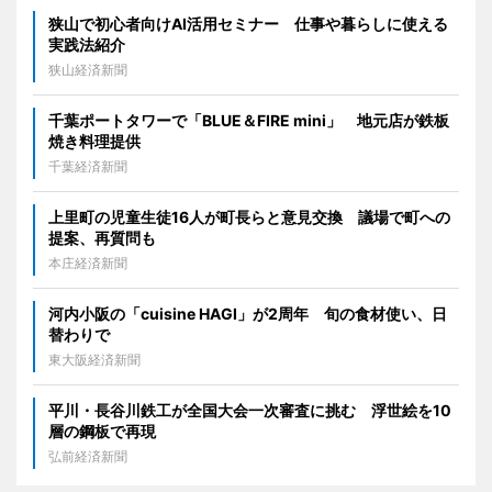
狭山で初心者向けAI活用セミナー 仕事や暮らしに使える
実践法紹介
狭山経済新聞
千葉ポートタワーで「BLUE＆FIRE mini」 地元店が鉄板
焼き料理提供
千葉経済新聞
上里町の児童生徒16人が町長らと意見交換 議場で町への
提案、再質問も
本庄経済新聞
河内小阪の「cuisine HAGI」が2周年 旬の食材使い、日
替わりで
東大阪経済新聞
平川・長谷川鉄工が全国大会一次審査に挑む 浮世絵を10
層の鋼板で再現
弘前経済新聞