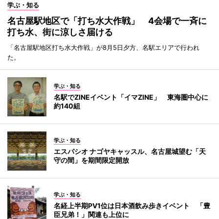
学ぶ・知る
名古屋駅地区で「打ち水大作戦」 4会場で一斉に
打ち水、街に涼しさ届ける
「名古屋駅地区打ち水大作戦」が8月5日夕方、名駅エリアで行われ
た。
学ぶ・知る
名駅でZINEイベント「イマZINE」 東海圏中心に
約140組
学ぶ・知る
エスパシオ ナゴヤキャッスル、名古屋城望む「天
守の間」を期間限定開放
学ぶ・知る
名経上半期PV1位は日本酒飲み歩きイベント 「豊
臣兄弟！」関連も上位に