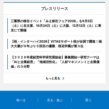
プレスリリース
三重県の移住イベント「みえ移住フェア2026」を9月5日
（土）に名古屋、10月24日（土）に大阪、12月12日（土）に東
京にて開催
【祝・インターハイ2026】VITASサポート校が全国で躍進！福
大大濠が９年ぶり５回目の優勝、桜花学園が第３位
【２０２６年度経営科学研究奨励金】募集開始ー研究テーマは
「AIと企業経営」「地域活性化」「人材マネジメントと企業価
値」の３分野
もっと見る
食べる
見る・遊ぶ
買う