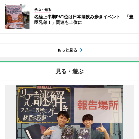
学ぶ・知る
名経上半期PV1位は日本酒飲み歩きイベント 「豊
臣兄弟！」関連も上位に
もっと見る
見る・遊ぶ