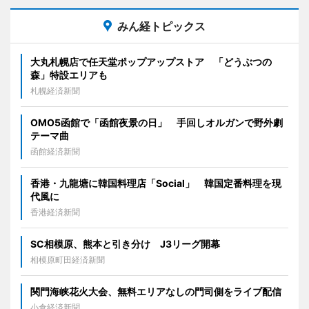
みん経トピックス
大丸札幌店で任天堂ポップアップストア 「どうぶつの
森」特設エリアも
札幌経済新聞
OMO5函館で「函館夜景の日」 手回しオルガンで野外劇
テーマ曲
函館経済新聞
香港・九龍塘に韓国料理店「Social」 韓国定番料理を現
代風に
香港経済新聞
SC相模原、熊本と引き分け J3リーグ開幕
相模原町田経済新聞
関門海峡花火大会、無料エリアなしの門司側をライブ配信
小倉経済新聞