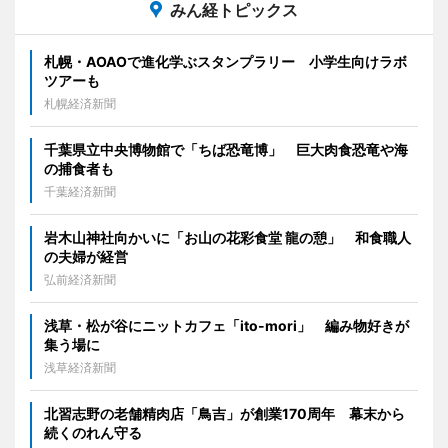
みん経トピックス
札幌・AOAOで進化学ぶスタンプラリー 小学生向けラボ
ツアーも
札幌経済新聞
千葉県立中央博物館で「ちば恐竜博」 巨大肉食恐竜や海
の捕食者も
千葉経済新聞
岩木山神社向かいに「お山の花彩食堂 龍の憩」 和食職人
の夫婦が経営
弘前経済新聞
浅草・松が谷にニットカフェ「ito-mori」 編み物好きが
集う場に
浅草経済新聞
北習志野の老舗精肉店「鳥吉」が創業170周年 幕末から
続くのれん守る