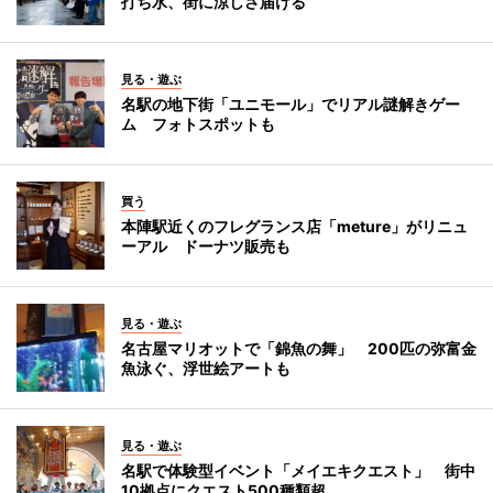
打ち水、街に涼しさ届ける
見る・遊ぶ
名駅の地下街「ユニモール」でリアル謎解きゲー
ム フォトスポットも
買う
本陣駅近くのフレグランス店「meture」がリニュ
ーアル ドーナツ販売も
見る・遊ぶ
名古屋マリオットで「錦魚の舞」 200匹の弥富金
魚泳ぐ、浮世絵アートも
見る・遊ぶ
名駅で体験型イベント「メイエキクエスト」 街中
10拠点にクエスト500種類超