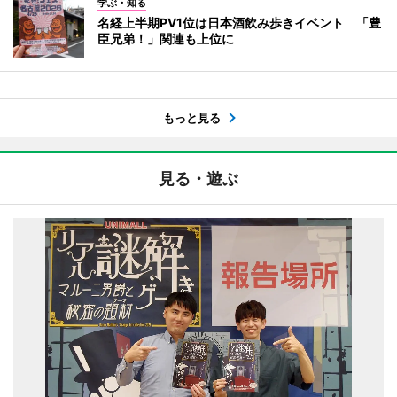
学ぶ・知る
名経上半期PV1位は日本酒飲み歩きイベント 「豊
臣兄弟！」関連も上位に
もっと見る
見る・遊ぶ