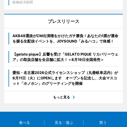
船橋経済新聞
プレスリリース
AKB48選抜がCM出演権をかけたガチ勝負！あなたの1票が運命
を握る生配信イベントを、JOYSOUND「みるハコ」で体感！
【gelato pique】反響を受け「GELATO PIQUE リカバリーウェ
ア」の取扱店舗を全店舗に拡大！＜8月19日全国発売＞
愛知・名古屋2026公式ライセンスショップ（丸善岐阜店内）が
8月11日（火）にOPENします オープンを記念し、大会マスコ
ット「ホノホン」のグリーティングを開催
もっと見る
食べる
見る・遊ぶ
買う