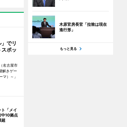
木原官房長官「拉致は現在
進行形」
ル」でリ
もっと見る
トスポッ
（名古屋市
謎解きゲー
ーマ）～」
ント「メイ
中10拠点
類超