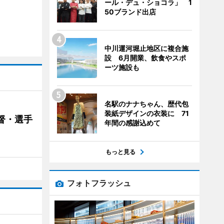
ール・デュ・ショコラ」 1
50ブランド出店
中川運河堀止地区に複合施
設 6月開業、飲食やスポ
ーツ施設も
名駅のナナちゃん、歴代包
装紙デザインの衣装に 71
督・選手
年間の感謝込めて
もっと見る
フォトフラッシュ