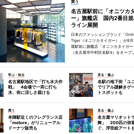
買う
名古屋駅前に「オニツカ
ー」旗艦店 国内2番目規
ライン展開
日本のファッションブランド「Onits
Tiger（オニツカタイガー）」が8
屋駅前に旗艦店「オニツカタイガー
（名古屋市中村区名駅4）をオープ
学ぶ・知る
見る・遊ぶ
名古屋駅地区で「打ち水大作
名駅の地下街「ユ
戦」 4会場で一斉に打ち
でリアル謎解きゲ
水、街に涼しさ届ける
トスポットも
買う
見る・遊ぶ
本陣駅近くのフレグランス店
名古屋マリオット
「meture」がリニューアル
舞」 200匹の弥
ドーナツ販売も
ぐ、浮世絵アート