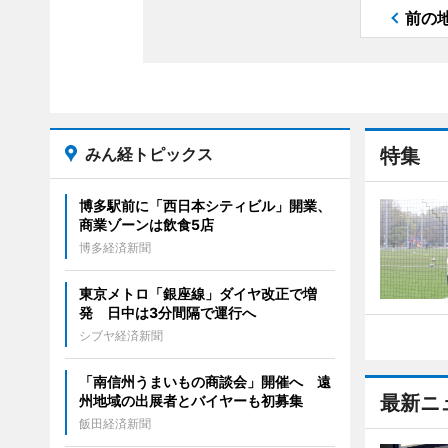
前の
みん経トピックス
特集
博多駅前に「西日本シティビル」開業、
商業ゾーンは飲食5店
博多経済新聞
東京メトロ「銀座線」ダイヤ改正で増
発 日中は3分間隔で運行へ
シブヤ経済新聞
「南信州うまいもの商談会」開催へ 遠
最新ニ
州地域の出展者とバイヤーも初募集
飯田経済新聞