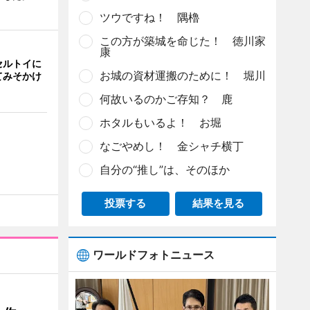
ツウですね！ 隅櫓
この方が築城を命じた！ 徳川家
康
セルトイに
お城の資材運搬のために！ 堀川
てみそかけ
何故いるのかご存知？ 鹿
ホタルもいるよ！ お堀
なごやめし！ 金シャチ横丁
自分の“推し”は、そのほか
投票する
結果を見る
ワールドフォトニュース