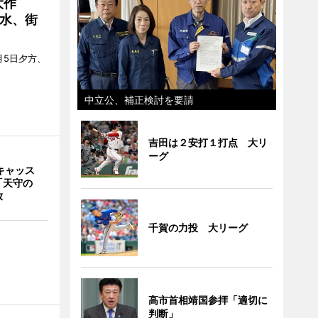
大作
水、街
月5日夕方、
中立公、補正検討を要請
吉田は２安打１打点 大リ
ーグ
キャッス
「天守の
放
千賀の力投 大リーグ
高市首相靖国参拝「適切に
判断」