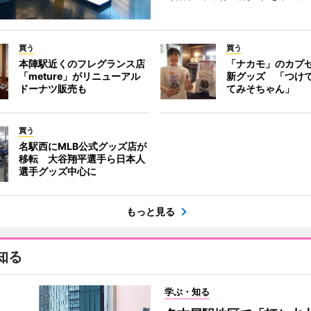
買う
買う
本陣駅近くのフレグランス店
「ナカモ」のカプ
「meture」がリニューアル
新グッズ 「つけ
ドーナツ販売も
てみそちゃん」
買う
名駅西にMLB公式グッズ店が
移転 大谷翔平選手ら日本人
選手グッズ中心に
もっと見る
知る
学ぶ・知る