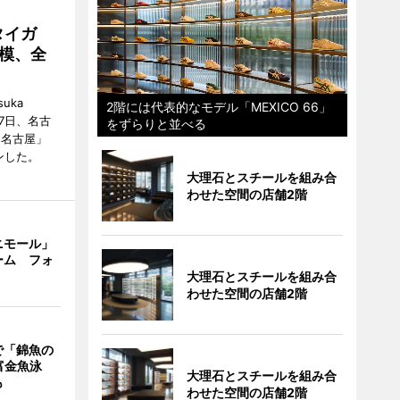
タイガ
模、全
uka
2階には代表的なモデル「MEXICO 66」
月7日、名古
をずらりと並べる
 名古屋」
ンした。
大理石とスチールを組み合
わせた空間の店舗2階
ニモール」
ーム フォ
大理石とスチールを組み合
わせた空間の店舗2階
で「錦魚の
富金魚泳
大理石とスチールを組み合
も
わせた空間の店舗2階