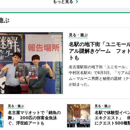
もっと見る
遊ぶ
見る・遊ぶ
名駅の地下街「ユニモー
アル謎解きゲーム フォ
トも
名古屋駅前の地下街「ユニモール」
中村区名駅4）で8月5日、「リアル
ム～マルーニ男爵と秘密の題材（テ
が始まった。
見る・遊ぶ
見る・遊ぶ
名古屋マリオットで「錦魚の
名駅で体験型イベ
舞」 200匹の弥富金魚泳
エキクエスト」 街
ぐ、浮世絵アートも
にクエスト500種