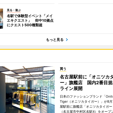
見る・遊ぶ
名駅で体験型イベント「メイ
エキクエスト」 街中10拠点
にクエスト500種類超
もっと見る
買う
名古屋駅前に「オニツカ
ー」旗艦店 国内2番目規
ライン展開
日本のファッションブランド「Onits
Tiger（オニツカタイガー）」が8
屋駅前に旗艦店「オニツカタイガー
（名古屋市中村区名駅4）をオープ