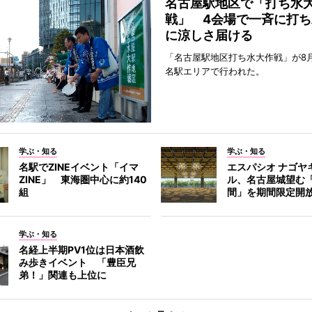
名古屋駅地区で「打ち水
戦」 4会場で一斉に打ち
に涼しさ届ける
「名古屋駅地区打ち水大作戦」が8
名駅エリアで行われた。
学ぶ・知る
学ぶ・知る
名駅でZINEイベント「イマ
エスパシオ ナゴヤ
ZINE」 東海圏中心に約140
ル、名古屋城望む
組
間」を期間限定開
学ぶ・知る
名経上半期PV1位は日本酒飲
み歩きイベント 「豊臣兄
弟！」関連も上位に