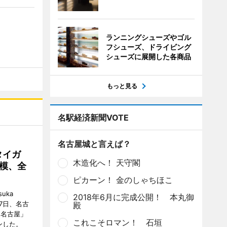
ランニングシューズやゴル
フシューズ、ドライビング
シューズに展開した各商品
もっと見る
名駅経済新聞VOTE
名古屋城と言えば？
タイガ
木造化へ！ 天守閣
模、全
ピカーン！ 金のしゃちほこ
uka
2018年6月に完成公開！ 本丸御
月7日、名古
殿
 名古屋」
これこそロマン！ 石垣
ンした。