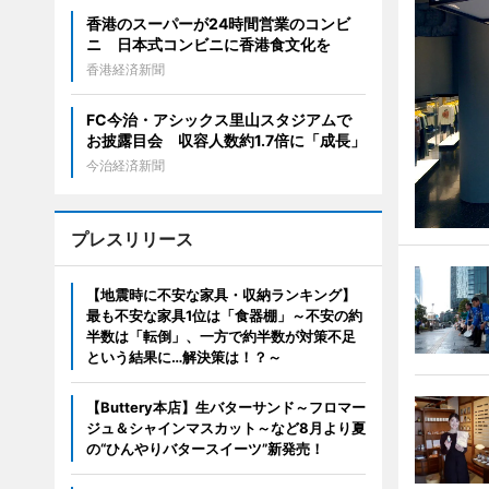
香港のスーパーが24時間営業のコンビ
ニ 日本式コンビニに香港食文化を
香港経済新聞
FC今治・アシックス里山スタジアムで
お披露目会 収容人数約1.7倍に「成長」
今治経済新聞
プレスリリース
【地震時に不安な家具・収納ランキング】
最も不安な家具1位は「食器棚」～不安の約
半数は「転倒」、一方で約半数が対策不足
という結果に…解決策は！？～
【Buttery本店】生バターサンド～フロマー
ジュ＆シャインマスカット～など8月より夏
の“ひんやりバタースイーツ”新発売！