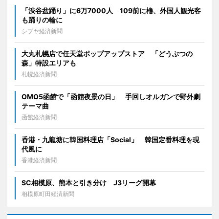
「渋谷盆踊り」に6万7000人 109前に櫓、外国人観光客
も踊りの輪に
シブヤ経済新聞
大丸札幌店で任天堂ポップアップストア 「どうぶつの
森」特設エリアも
札幌経済新聞
OMO5函館で「函館夜景の日」 手回しオルガンで野外劇
テーマ曲
函館経済新聞
香港・九龍塘に韓国料理店「Social」 韓国定番料理を現
代風に
香港経済新聞
SC相模原、熊本と引き分け J3リーグ開幕
相模原町田経済新聞