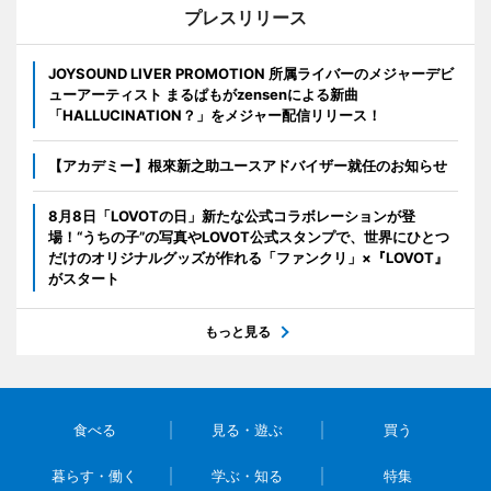
プレスリリース
JOYSOUND LIVER PROMOTION 所属ライバーのメジャーデビ
ューアーティスト まるぱもがzensenによる新曲
「HALLUCINATION？」をメジャー配信リリース！
【アカデミー】根來新之助ユースアドバイザー就任のお知らせ
8月8日「LOVOTの日」新たな公式コラボレーションが登
場！“うちの子”の写真やLOVOT公式スタンプで、世界にひとつ
だけのオリジナルグッズが作れる「ファンクリ」×『LOVOT』
がスタート
もっと見る
食べる
見る・遊ぶ
買う
暮らす・働く
学ぶ・知る
特集