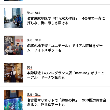
学ぶ・知る
名古屋駅地区で「打ち水大作戦」 4会場で一斉に
打ち水、街に涼しさ届ける
見る・遊ぶ
名駅の地下街「ユニモール」でリアル謎解きゲー
ム フォトスポットも
買う
本陣駅近くのフレグランス店「meture」がリニュ
ーアル ドーナツ販売も
見る・遊ぶ
名古屋マリオットで「錦魚の舞」 200匹の弥富金
魚泳ぐ、浮世絵アートも