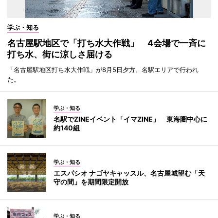
学ぶ・知る
名古屋駅地区で「打ち水大作戦」 4会場で一斉に
打ち水、街に涼しさ届ける
「名古屋駅地区打ち水大作戦」が8月5日夕方、名駅エリアで行われ
た。
学ぶ・知る
名駅でZINEイベント「イマZINE」 東海圏中心に
約140組
学ぶ・知る
エスパシオ ナゴヤキャッスル、名古屋城望む「天
守の間」を期間限定開放
学ぶ・知る