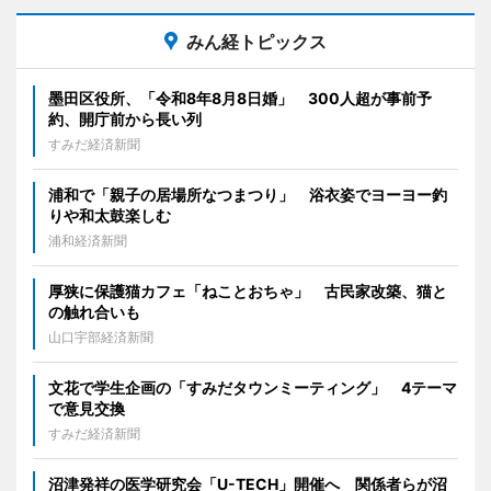
みん経トピックス
墨田区役所、「令和8年8月8日婚」 300人超が事前予
約、開庁前から長い列
すみだ経済新聞
浦和で「親子の居場所なつまつり」 浴衣姿でヨーヨー釣
りや和太鼓楽しむ
浦和経済新聞
厚狭に保護猫カフェ「ねことおちゃ」 古民家改築、猫と
の触れ合いも
山口宇部経済新聞
文花で学生企画の「すみだタウンミーティング」 4テーマ
で意見交換
すみだ経済新聞
沼津発祥の医学研究会「U-TECH」開催へ 関係者らが沼