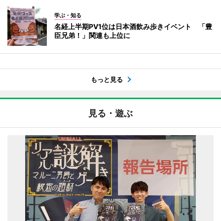
学ぶ・知る
名経上半期PV1位は日本酒飲み歩きイベント 「豊
臣兄弟！」関連も上位に
もっと見る
見る・遊ぶ