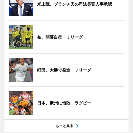
米上院、ブランチ氏の司法長官人事承認
柏、開幕白星 Ｊリーグ
町田、大勝で発進 Ｊリーグ
日本、豪州に惜敗 ラグビー
もっと見る