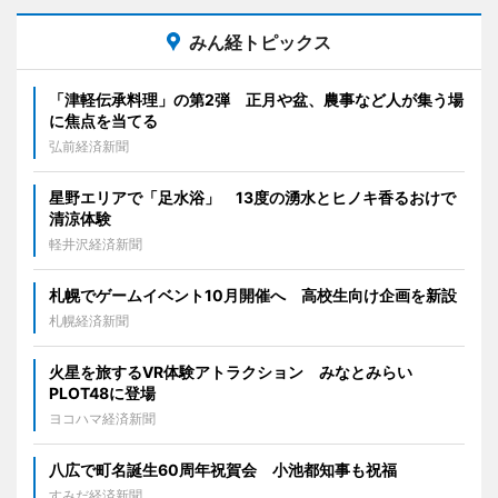
みん経トピックス
「津軽伝承料理」の第2弾 正月や盆、農事など人が集う場
に焦点を当てる
弘前経済新聞
星野エリアで「足水浴」 13度の湧水とヒノキ香るおけで
清涼体験
軽井沢経済新聞
札幌でゲームイベント10月開催へ 高校生向け企画を新設
札幌経済新聞
火星を旅するVR体験アトラクション みなとみらい
PLOT48に登場
ヨコハマ経済新聞
八広で町名誕生60周年祝賀会 小池都知事も祝福
すみだ経済新聞