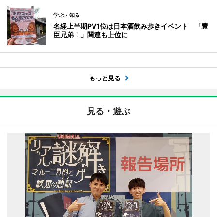
学ぶ・知る
名経上半期PV1位は日本酒飲み歩きイベント 「豊
臣兄弟！」関連も上位に
もっと見る
見る・遊ぶ