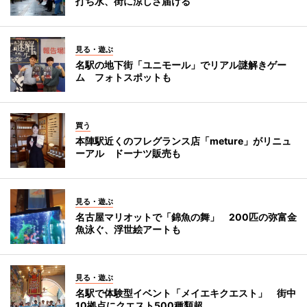
打ち水、街に涼しさ届ける
見る・遊ぶ
名駅の地下街「ユニモール」でリアル謎解きゲー
ム フォトスポットも
買う
本陣駅近くのフレグランス店「meture」がリニュ
ーアル ドーナツ販売も
見る・遊ぶ
名古屋マリオットで「錦魚の舞」 200匹の弥富金
魚泳ぐ、浮世絵アートも
見る・遊ぶ
名駅で体験型イベント「メイエキクエスト」 街中
10拠点にクエスト500種類超