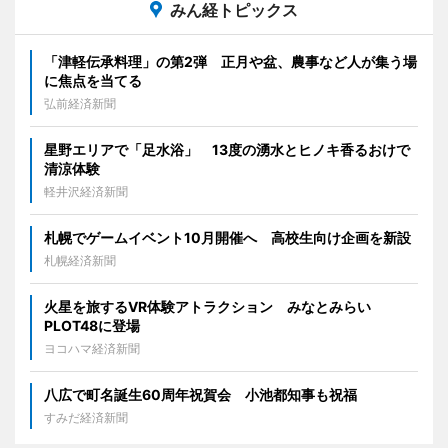
みん経トピックス
「津軽伝承料理」の第2弾 正月や盆、農事など人が集う場
に焦点を当てる
弘前経済新聞
星野エリアで「足水浴」 13度の湧水とヒノキ香るおけで
清涼体験
軽井沢経済新聞
札幌でゲームイベント10月開催へ 高校生向け企画を新設
札幌経済新聞
火星を旅するVR体験アトラクション みなとみらい
PLOT48に登場
ヨコハマ経済新聞
八広で町名誕生60周年祝賀会 小池都知事も祝福
すみだ経済新聞