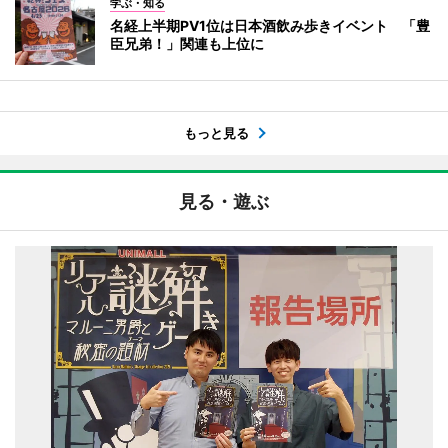
学ぶ・知る
名経上半期PV1位は日本酒飲み歩きイベント 「豊
臣兄弟！」関連も上位に
もっと見る
見る・遊ぶ