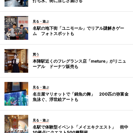
打ち水、街に涼しさ届ける
見る・遊ぶ
名駅の地下街「ユニモール」でリアル謎解きゲー
ム フォトスポットも
買う
本陣駅近くのフレグランス店「meture」がリニュ
ーアル ドーナツ販売も
見る・遊ぶ
名古屋マリオットで「錦魚の舞」 200匹の弥富金
魚泳ぐ、浮世絵アートも
見る・遊ぶ
名駅で体験型イベント「メイエキクエスト」 街中
10拠点にクエスト500種類超