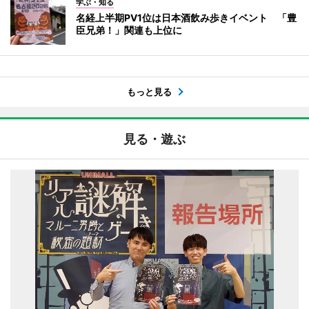
学ぶ・知る
名経上半期PV1位は日本酒飲み歩きイベント 「豊
臣兄弟！」関連も上位に
もっと見る
見る・遊ぶ