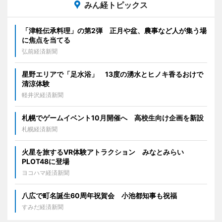
みん経トピックス
「津軽伝承料理」の第2弾 正月や盆、農事など人が集う場
に焦点を当てる
弘前経済新聞
星野エリアで「足水浴」 13度の湧水とヒノキ香るおけで
清涼体験
軽井沢経済新聞
札幌でゲームイベント10月開催へ 高校生向け企画を新設
札幌経済新聞
火星を旅するVR体験アトラクション みなとみらい
PLOT48に登場
ヨコハマ経済新聞
八広で町名誕生60周年祝賀会 小池都知事も祝福
すみだ経済新聞