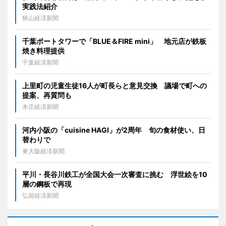
実践法紹介
狭山経済新聞
千葉ポートタワーで「BLUE＆FIRE mini」 地元店が鉄板
焼き料理提供
千葉経済新聞
上里町の児童生徒16人が町長らと意見交換 議場で町への
提案、再質問も
本庄経済新聞
河内小阪の「cuisine HAGI」が2周年 旬の食材使い、日
替わりで
東大阪経済新聞
平川・長谷川鉄工が全国大会一次審査に挑む 浮世絵を10
層の鋼板で再現
弘前経済新聞