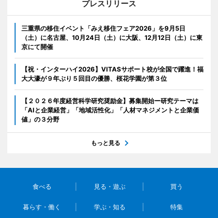
プレスリリース
三重県の移住イベント「みえ移住フェア2026」を9月5日
（土）に名古屋、10月24日（土）に大阪、12月12日（土）に東
京にて開催
【祝・インターハイ2026】VITASサポート校が全国で躍進！福
大大濠が９年ぶり５回目の優勝、桜花学園が第３位
【２０２６年度経営科学研究奨励金】募集開始ー研究テーマは
「AIと企業経営」「地域活性化」「人材マネジメントと企業価
値」の３分野
もっと見る
食べる
見る・遊ぶ
買う
暮らす・働く
学ぶ・知る
特集