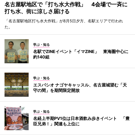
名古屋駅地区で「打ち水大作戦」 4会場で一斉に
打ち水、街に涼しさ届ける
「名古屋駅地区打ち水大作戦」が8月5日夕方、名駅エリアで行われ
た。
学ぶ・知る
名駅でZINEイベント「イマZINE」 東海圏中心に
約140組
学ぶ・知る
エスパシオ ナゴヤキャッスル、名古屋城望む「天
守の間」を期間限定開放
学ぶ・知る
名経上半期PV1位は日本酒飲み歩きイベント 「豊
臣兄弟！」関連も上位に