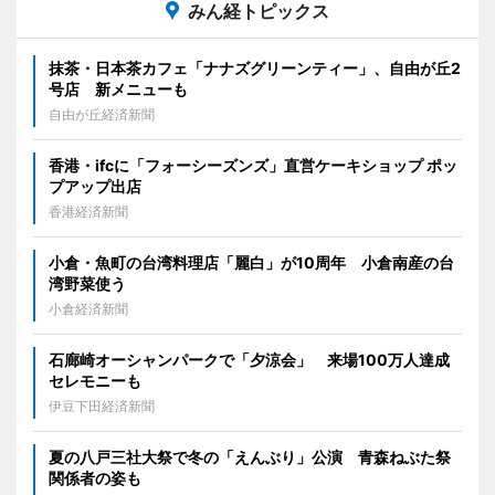
みん経トピックス
抹茶・日本茶カフェ「ナナズグリーンティー」、自由が丘2
号店 新メニューも
自由が丘経済新聞
香港・ifcに「フォーシーズンズ」直営ケーキショップ ポッ
プアップ出店
香港経済新聞
小倉・魚町の台湾料理店「麗白」が10周年 小倉南産の台
湾野菜使う
小倉経済新聞
石廊崎オーシャンパークで「夕涼会」 来場100万人達成
セレモニーも
伊豆下田経済新聞
夏の八戸三社大祭で冬の「えんぶり」公演 青森ねぶた祭
関係者の姿も