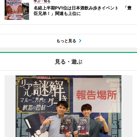
学ぶ・知る
名経上半期PV1位は日本酒飲み歩きイベント 「豊
臣兄弟！」関連も上位に
もっと見る
見る・遊ぶ