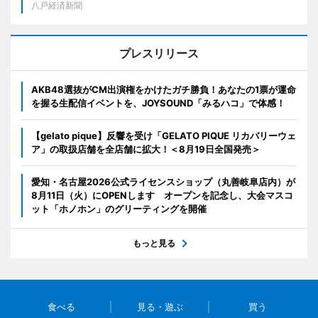
八戸経済新聞
プレスリリース
AKB48選抜がCM出演権をかけたガチ勝負！あなたの1票が運命
を握る生配信イベントを、JOYSOUND「みるハコ」で体感！
【gelato pique】反響を受け「GELATO PIQUE リカバリーウェ
ア」の取扱店舗を全店舗に拡大！＜8月19日全国発売＞
愛知・名古屋2026公式ライセンスショップ（丸善岐阜店内）が
8月11日（火）にOPENします オープンを記念し、大会マスコ
ット「ホノホン」のグリーティングを開催
もっと見る
食べる
見る・遊ぶ
買う