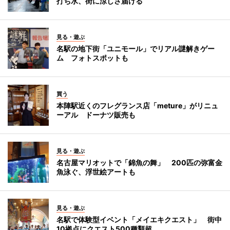
打ち水、街に涼しさ届ける
見る・遊ぶ
名駅の地下街「ユニモール」でリアル謎解きゲー
ム フォトスポットも
買う
本陣駅近くのフレグランス店「meture」がリニュ
ーアル ドーナツ販売も
見る・遊ぶ
名古屋マリオットで「錦魚の舞」 200匹の弥富金
魚泳ぐ、浮世絵アートも
見る・遊ぶ
名駅で体験型イベント「メイエキクエスト」 街中
10拠点にクエスト500種類超