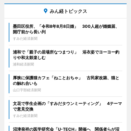
みん経トピックス
墨田区役所、「令和8年8月8日婚」 300人超が婚姻届、
開庁前から長い列
すみだ経済新聞
浦和で「親子の居場所なつまつり」 浴衣姿でヨーヨー釣
りや和太鼓楽しむ
浦和経済新聞
厚狭に保護猫カフェ「ねことおちゃ」 古民家改築、猫と
の触れ合いも
山口宇部経済新聞
文花で学生企画の「すみだタウンミーティング」 4テーマ
で意見交換
すみだ経済新聞
沼津発祥の医学研究会「U-TECH」開催へ 関係者らが沼