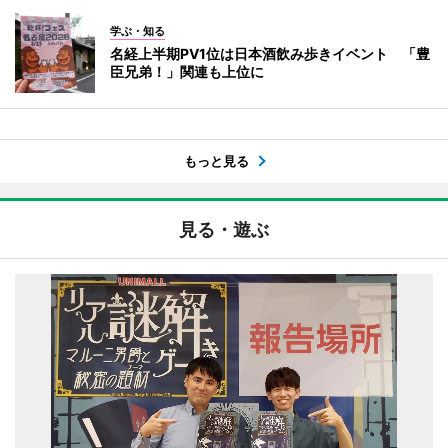
学ぶ・知る
名経上半期PV1位は日本酒飲み歩きイベント 「豊
臣兄弟！」関連も上位に
もっと見る
見る・遊ぶ