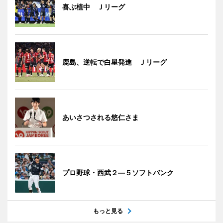
喜ぶ植中 Ｊリーグ
鹿島、逆転で白星発進 Ｊリーグ
あいさつされる悠仁さま
プロ野球・西武２―５ソフトバンク
もっと見る