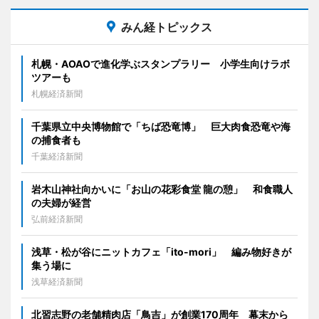
みん経トピックス
札幌・AOAOで進化学ぶスタンプラリー 小学生向けラボ
ツアーも
札幌経済新聞
千葉県立中央博物館で「ちば恐竜博」 巨大肉食恐竜や海
の捕食者も
千葉経済新聞
岩木山神社向かいに「お山の花彩食堂 龍の憩」 和食職人
の夫婦が経営
弘前経済新聞
浅草・松が谷にニットカフェ「ito-mori」 編み物好きが
集う場に
浅草経済新聞
北習志野の老舗精肉店「鳥吉」が創業170周年 幕末から