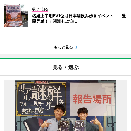
学ぶ・知る
名経上半期PV1位は日本酒飲み歩きイベント 「豊
臣兄弟！」関連も上位に
もっと見る
見る・遊ぶ