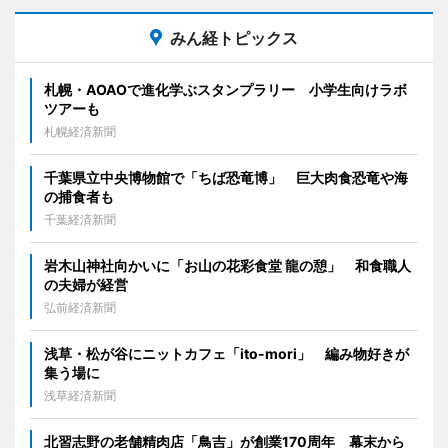
みん経トピックス
札幌・AOAOで進化学ぶスタンプラリー 小学生向けラボ
ツアーも
札幌経済新聞
千葉県立中央博物館で「ちば恐竜博」 巨大肉食恐竜や海
の捕食者も
千葉経済新聞
岩木山神社向かいに「お山の花彩食堂 龍の憩」 和食職人
の夫婦が経営
弘前経済新聞
浅草・松が谷にニットカフェ「ito-mori」 編み物好きが
集う場に
浅草経済新聞
北習志野の老舗精肉店「鳥吉」が創業170周年 幕末から