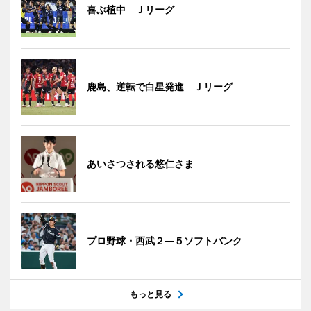
喜ぶ植中 Ｊリーグ
鹿島、逆転で白星発進 Ｊリーグ
あいさつされる悠仁さま
プロ野球・西武２―５ソフトバンク
もっと見る