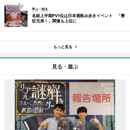
学ぶ・知る
名経上半期PV1位は日本酒飲み歩きイベント 「豊
臣兄弟！」関連も上位に
もっと見る
見る・遊ぶ