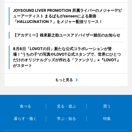
JOYSOUND LIVER PROMOTION 所属ライバーのメジャーデビ
ューアーティスト まるぱもがzensenによる新曲
「HALLUCINATION？」をメジャー配信リリース！
【アカデミー】根來新之助ユースアドバイザー就任のお知らせ
8月8日「LOVOTの日」新たな公式コラボレーションが登
場！“うちの子”の写真やLOVOT公式スタンプで、世界にひとつ
だけのオリジナルグッズが作れる「ファンクリ」×『LOVOT』
がスタート
もっと見る
食べる
見る・遊ぶ
買う
暮らす・働く
学ぶ・知る
特集