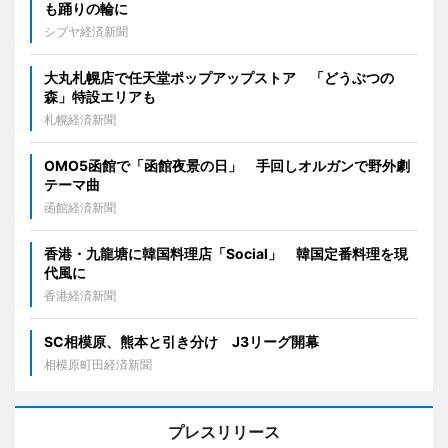
も踊りの輪に
シブヤ経済新聞
大丸札幌店で任天堂ポップアップストア 「どうぶつの
森」特設エリアも
札幌経済新聞
OMO5函館で「函館夜景の日」 手回しオルガンで野外劇
テーマ曲
函館経済新聞
香港・九龍塘に韓国料理店「Social」 韓国定番料理を現
代風に
香港経済新聞
SC相模原、熊本と引き分け J3リーグ開幕
相模原町田経済新聞
プレスリリース