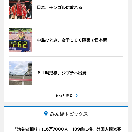
日本、モンゴルに敗れる
中島ひとみ、女子１００障害で日本新
Ｐ１哨戒機、ジブチへ出発
もっと見る
みん経トピックス
「渋谷盆踊り」に6万7000人 109前に櫓、外国人観光客