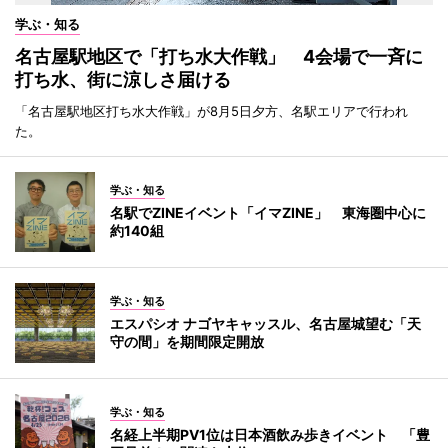
学ぶ・知る
名古屋駅地区で「打ち水大作戦」 4会場で一斉に
打ち水、街に涼しさ届ける
「名古屋駅地区打ち水大作戦」が8月5日夕方、名駅エリアで行われ
た。
学ぶ・知る
名駅でZINEイベント「イマZINE」 東海圏中心に
約140組
学ぶ・知る
エスパシオ ナゴヤキャッスル、名古屋城望む「天
守の間」を期間限定開放
学ぶ・知る
名経上半期PV1位は日本酒飲み歩きイベント 「豊