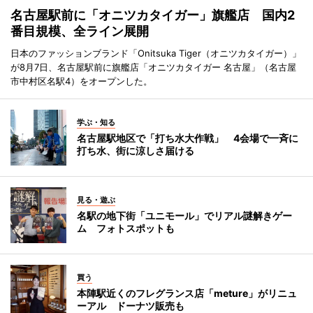
名古屋駅前に「オニツカタイガー」旗艦店 国内2
番目規模、全ライン展開
日本のファッションブランド「Onitsuka Tiger（オニツカタイガー）」
が8月7日、名古屋駅前に旗艦店「オニツカタイガー 名古屋」（名古屋
市中村区名駅4）をオープンした。
学ぶ・知る
名古屋駅地区で「打ち水大作戦」 4会場で一斉に
打ち水、街に涼しさ届ける
見る・遊ぶ
名駅の地下街「ユニモール」でリアル謎解きゲー
ム フォトスポットも
買う
本陣駅近くのフレグランス店「meture」がリニュ
ーアル ドーナツ販売も