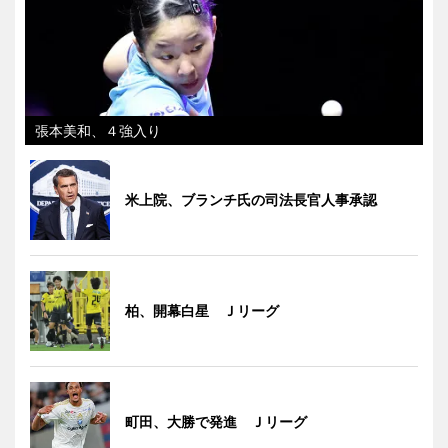
張本美和、４強入り
米上院、ブランチ氏の司法長官人事承認
柏、開幕白星 Ｊリーグ
町田、大勝で発進 Ｊリーグ