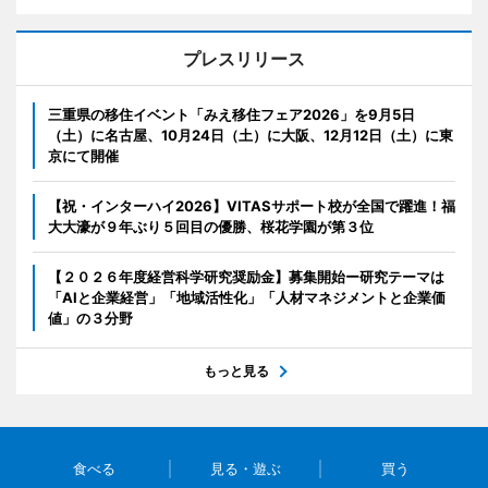
プレスリリース
三重県の移住イベント「みえ移住フェア2026」を9月5日
（土）に名古屋、10月24日（土）に大阪、12月12日（土）に東
京にて開催
【祝・インターハイ2026】VITASサポート校が全国で躍進！福
大大濠が９年ぶり５回目の優勝、桜花学園が第３位
【２０２６年度経営科学研究奨励金】募集開始ー研究テーマは
「AIと企業経営」「地域活性化」「人材マネジメントと企業価
値」の３分野
もっと見る
食べる
見る・遊ぶ
買う