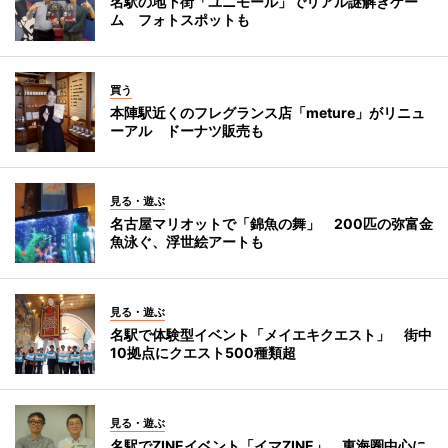
名駅の地下街「ユニモール」でリアル謎解きゲー
ム フォトスポットも
買う
本陣駅近くのフレグランス店「meture」がリニュ
ーアル ドーナツ販売も
見る・遊ぶ
名古屋マリオットで「錦魚の舞」 200匹の弥富金
魚泳ぐ、浮世絵アートも
見る・遊ぶ
名駅で体験型イベント「メイエキクエスト」 街中
10拠点にクエスト500種類超
見る・遊ぶ
名駅でZINEイベント「イマZINE」 東海圏中心に