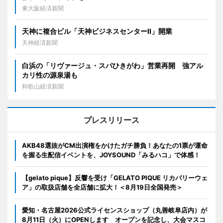
東大阪経済新聞
天神に複合ビル「天神ビジネスセンターII」開業
天神経済新聞
白浜の「リヴァージュ・スパひきがわ」営業再開 強アル
カリ性の源泉湯も
和歌山経済新聞
プレスリリース
AKB48選抜がCM出演権をかけたガチ勝負！あなたの1票が運命
を握る生配信イベントを、JOYSOUND「みるハコ」で体感！
【gelato pique】反響を受け「GELATO PIQUE リカバリーウェ
ア」の取扱店舗を全店舗に拡大！＜8月19日全国発売＞
愛知・名古屋2026公式ライセンスショップ（丸善岐阜店内）が
8月11日（火）にOPENします オープンを記念し、大会マスコ