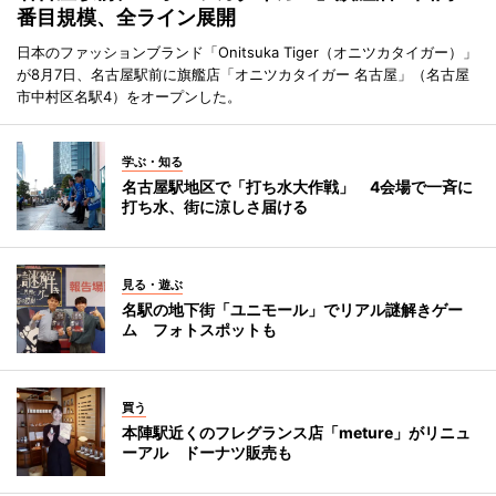
番目規模、全ライン展開
日本のファッションブランド「Onitsuka Tiger（オニツカタイガー）」
が8月7日、名古屋駅前に旗艦店「オニツカタイガー 名古屋」（名古屋
市中村区名駅4）をオープンした。
学ぶ・知る
名古屋駅地区で「打ち水大作戦」 4会場で一斉に
打ち水、街に涼しさ届ける
見る・遊ぶ
名駅の地下街「ユニモール」でリアル謎解きゲー
ム フォトスポットも
買う
本陣駅近くのフレグランス店「meture」がリニュ
ーアル ドーナツ販売も