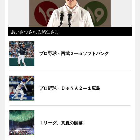
あいさつされる悠仁さま
プロ野球・西武２―５ソフトバンク
プロ野球・ＤｅＮＡ２―１広島
Ｊリーグ、真夏の開幕