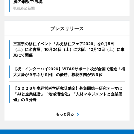
層の鋼板で再現
弘前経済新聞
プレスリリース
三重県の移住イベント「みえ移住フェア2026」を9月5日
（土）に名古屋、10月24日（土）に大阪、12月12日（土）に東
京にて開催
【祝・インターハイ2026】VITASサポート校が全国で躍進！福
大大濠が９年ぶり５回目の優勝、桜花学園が第３位
【２０２６年度経営科学研究奨励金】募集開始ー研究テーマは
「AIと企業経営」「地域活性化」「人材マネジメントと企業価
値」の３分野
もっと見る