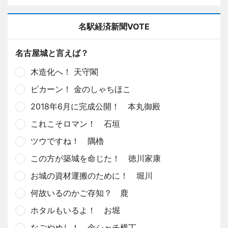
名駅経済新聞VOTE
名古屋城と言えば？
木造化へ！ 天守閣
ピカーン！ 金のしゃちほこ
2018年6月に完成公開！ 本丸御殿
これこそロマン！ 石垣
ツウですね！ 隅櫓
この方が築城を命じた！ 徳川家康
お城の資材運搬のために！ 堀川
何故いるのかご存知？ 鹿
ホタルもいるよ！ お堀
なごやめし！ 金シャチ横丁