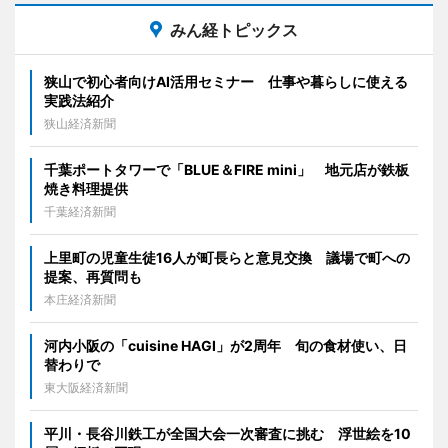
みん経トピックス
狭山で初心者向けAI活用セミナー 仕事や暮らしに使える
実践法紹介
狭山経済新聞
千葉ポートタワーで「BLUE＆FIRE mini」 地元店が鉄板
焼き料理提供
千葉経済新聞
上里町の児童生徒16人が町長らと意見交換 議場で町への
提案、再質問も
本庄経済新聞
河内小阪の「cuisine HAGI」が2周年 旬の食材使い、日
替わりで
東大阪経済新聞
平川・長谷川鉄工が全国大会一次審査に挑む 浮世絵を10