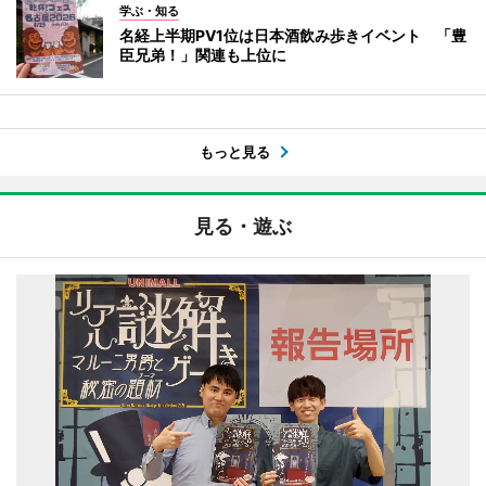
学ぶ・知る
名経上半期PV1位は日本酒飲み歩きイベント 「豊
臣兄弟！」関連も上位に
もっと見る
見る・遊ぶ