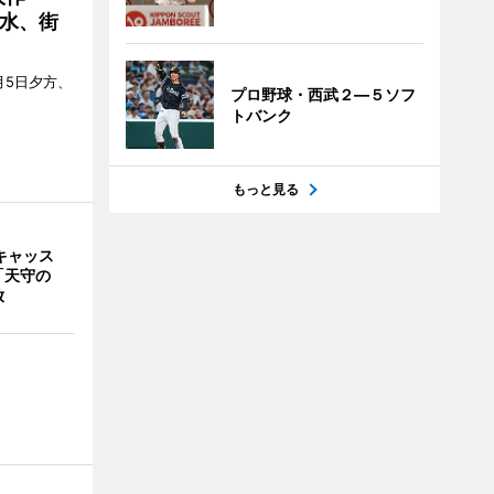
水、街
月5日夕方、
プロ野球・西武２―５ソフ
トバンク
もっと見る
キャッス
「天守の
放