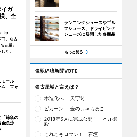
タイガ
模、全
ランニングシューズやゴル
フシューズ、ドライビング
uka
シューズに展開した各商品
月7日、名古
 名古屋」
ンした。
もっと見る
名駅経済新聞VOTE
ニモール」
ーム フォ
名古屋城と言えば？
木造化へ！ 天守閣
ピカーン！ 金のしゃちほこ
で「錦魚の
2018年6月に完成公開！ 本丸御
富金魚泳
殿
も
これこそロマン！ 石垣