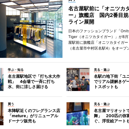
名古屋駅前に「オニツカ
ー」旗艦店 国内2番目規
ライン展開
日本のファッションブランド「Onits
Tiger（オニツカタイガー）」が8
屋駅前に旗艦店「オニツカタイガー
（名古屋市中村区名駅4）をオープ
学ぶ・知る
見る・遊ぶ
名古屋駅地区で「打ち水大作
名駅の地下街「ユ
戦」 4会場で一斉に打ち
でリアル謎解きゲ
水、街に涼しさ届ける
トスポットも
買う
見る・遊ぶ
本陣駅近くのフレグランス店
名古屋マリオット
「meture」がリニューアル
舞」 200匹の弥
ドーナツ販売も
ぐ、浮世絵アート