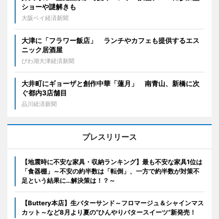
ショーや謎解きも
大阪ベイ経済新聞
大津に「フラワー飯店」 ランチやカフェも提供するエス
ニック居酒屋
びわ湖大津経済新聞
大井町にギョーザと創作中華「蓮月」 南青山、新橋に次
ぐ都内3店舗目
品川経済新聞
プレスリリース
【地震時に不安な家具・収納ランキング】最も不安な家具1位は
「食器棚」～不安の約半数は「転倒」、一方で約半数が対策不
足という結果に…解決策は！？～
【Buttery本店】生バターサンド～フロマージュ＆シャインマス
カット～など8月より夏の“ひんやりバタースイーツ”新発売！