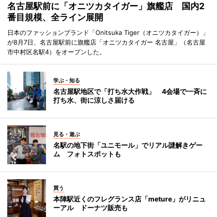
名古屋駅前に「オニツカタイガー」旗艦店 国内2
番目規模、全ライン展開
日本のファッションブランド「Onitsuka Tiger（オニツカタイガー）」
が8月7日、名古屋駅前に旗艦店「オニツカタイガー 名古屋」（名古屋
市中村区名駅4）をオープンした。
学ぶ・知る
名古屋駅地区で「打ち水大作戦」 4会場で一斉に
打ち水、街に涼しさ届ける
見る・遊ぶ
名駅の地下街「ユニモール」でリアル謎解きゲー
ム フォトスポットも
買う
本陣駅近くのフレグランス店「meture」がリニュ
ーアル ドーナツ販売も