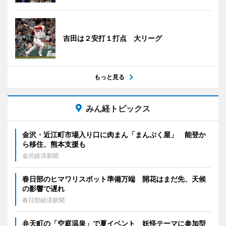
吉田は２安打１打点 大リーグ
もっと見る
みん経トピックス
金沢・近江町市場入り口に肉まん「まんぷく屋」 能登か
ら移住、熊本支援も
金沢経済新聞
春日部のヒマワリスポット準備万端 開花はまだ先、天候
の影響で遅れ
春日部経済新聞
弁天町の「空庭温泉」で夏イベント 妖怪テーマに参加型