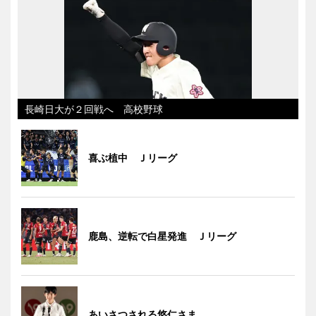
長崎日大が２回戦へ 高校野球
喜ぶ植中 Ｊリーグ
鹿島、逆転で白星発進 Ｊリーグ
あいさつされる悠仁さま