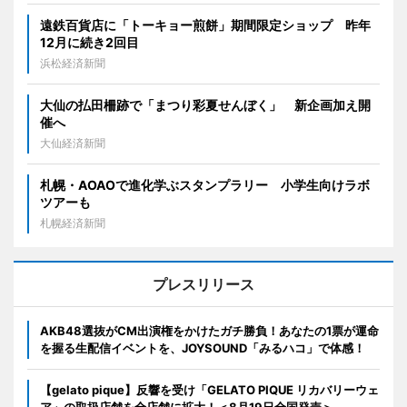
遠鉄百貨店に「トーキョー煎餅」期間限定ショップ 昨年
12月に続き2回目
浜松経済新聞
大仙の払田柵跡で「まつり彩夏せんぼく」 新企画加え開
催へ
大仙経済新聞
札幌・AOAOで進化学ぶスタンプラリー 小学生向けラボ
ツアーも
札幌経済新聞
プレスリリース
AKB48選抜がCM出演権をかけたガチ勝負！あなたの1票が運命
を握る生配信イベントを、JOYSOUND「みるハコ」で体感！
【gelato pique】反響を受け「GELATO PIQUE リカバリーウェ