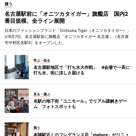
買う
名古屋駅前に「オニツカタイガー」旗艦店 国内2
番目規模、全ライン展開
日本のファッションブランド「Onitsuka Tiger（オニツカタイガー）」
が8月7日、名古屋駅前に旗艦店「オニツカタイガー 名古屋」（名古屋
市中村区名駅4）をオープンした。
学ぶ・知る
名古屋駅地区で「打ち水大作戦」 4会場で一斉に
打ち水、街に涼しさ届ける
見る・遊ぶ
名駅の地下街「ユニモール」でリアル謎解きゲー
ム フォトスポットも
買う
本陣駅近くのフレグランス店「meture」がリニュ