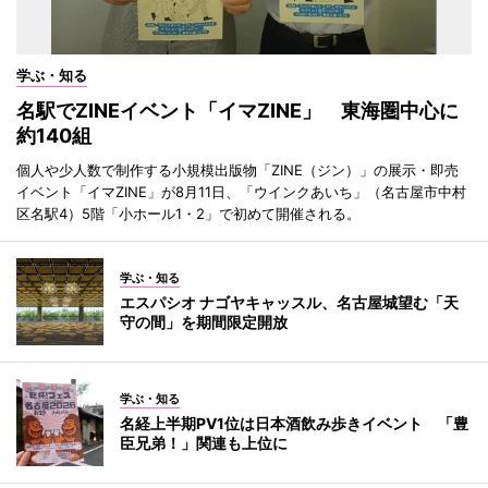
学ぶ・知る
名駅でZINEイベント「イマZINE」 東海圏中心に
約140組
個人や少人数で制作する小規模出版物「ZINE（ジン）」の展示・即売
イベント「イマZINE」が8月11日、「ウインクあいち」（名古屋市中村
区名駅4）5階「小ホール1・2」で初めて開催される。
学ぶ・知る
エスパシオ ナゴヤキャッスル、名古屋城望む「天
守の間」を期間限定開放
学ぶ・知る
名経上半期PV1位は日本酒飲み歩きイベント 「豊
臣兄弟！」関連も上位に