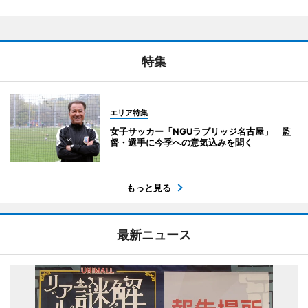
特集
エリア特集
女子サッカー「NGUラブリッジ名古屋」 監
督・選手に今季への意気込みを聞く
もっと見る
最新ニュース