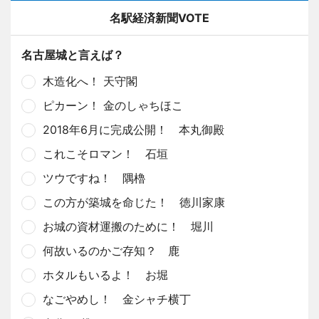
名駅経済新聞VOTE
名古屋城と言えば？
木造化へ！ 天守閣
ピカーン！ 金のしゃちほこ
2018年6月に完成公開！ 本丸御殿
これこそロマン！ 石垣
ツウですね！ 隅櫓
この方が築城を命じた！ 徳川家康
お城の資材運搬のために！ 堀川
何故いるのかご存知？ 鹿
ホタルもいるよ！ お堀
なごやめし！ 金シャチ横丁