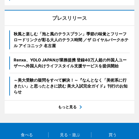
プレスリリース
秋風と楽しむ「泡と風のテラスプラン」季節の味覚とフリーフ
ロードリンクが彩る大人のテラス時間 ／ザ ロイヤルパークホテ
ル アイコニック 名古屋
Renxa、YOLO JAPANが業務提携 登録40万人超の外国人ユー
ザーへ外国人向けライフスタイル支援サービスを提供開始
～美大受験の疑問をすべて解決！～『なんとなく「美術系に行
きたい」と思ったときに読む 美大入試完全ガイド』刊行のお知
らせ
もっと見る
食べる
見る・遊ぶ
買う