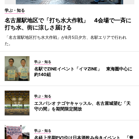
学ぶ・知る
名古屋駅地区で「打ち水大作戦」 4会場で一斉に
打ち水、街に涼しさ届ける
「名古屋駅地区打ち水大作戦」が8月5日夕方、名駅エリアで行われ
た。
学ぶ・知る
名駅でZINEイベント「イマZINE」 東海圏中心に
約140組
学ぶ・知る
エスパシオ ナゴヤキャッスル、名古屋城望む「天
守の間」を期間限定開放
学ぶ・知る
名経上半期PV1位は日本酒飲み歩きイベント 「豊