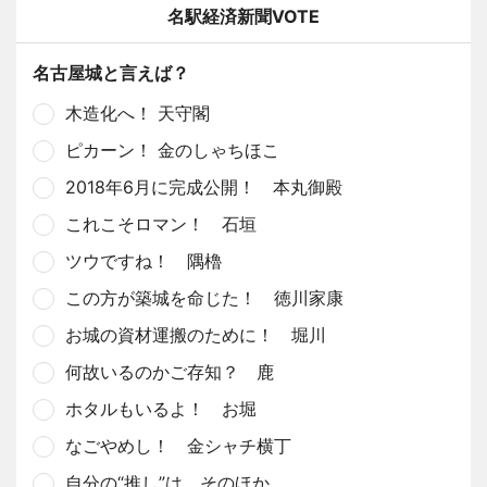
名駅経済新聞VOTE
名古屋城と言えば？
木造化へ！ 天守閣
ピカーン！ 金のしゃちほこ
2018年6月に完成公開！ 本丸御殿
これこそロマン！ 石垣
ツウですね！ 隅櫓
この方が築城を命じた！ 徳川家康
お城の資材運搬のために！ 堀川
何故いるのかご存知？ 鹿
ホタルもいるよ！ お堀
なごやめし！ 金シャチ横丁
自分の“推し”は、そのほか