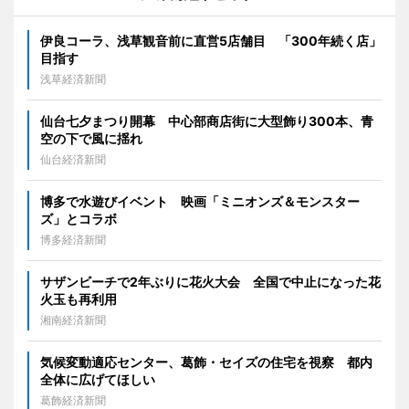
伊良コーラ、浅草観音前に直営5店舗目 「300年続く店」
目指す
浅草経済新聞
仙台七夕まつり開幕 中心部商店街に大型飾り300本、青
空の下で風に揺れ
仙台経済新聞
博多で水遊びイベント 映画「ミニオンズ＆モンスター
ズ」とコラボ
博多経済新聞
サザンビーチで2年ぶりに花火大会 全国で中止になった花
火玉も再利用
湘南経済新聞
気候変動適応センター、葛飾・セイズの住宅を視察 都内
全体に広げてほしい
葛飾経済新聞