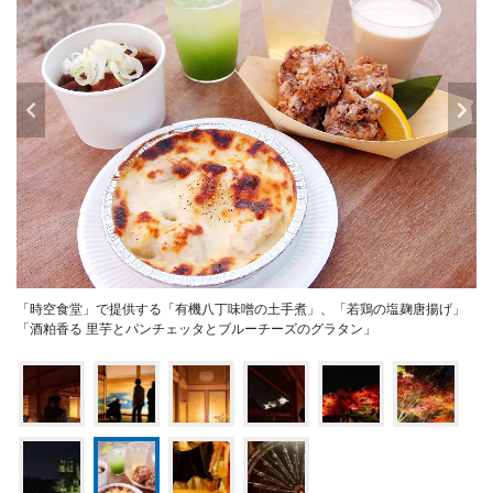
「時空食堂」で提供する「有機八丁味噌の土手煮」、「若鶏の塩麹唐揚げ」
「酒粕香る 里芋とパンチェッタとブルーチーズのグラタン」