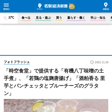
37°C
食べる
見る・遊ぶ
買う
暮らす・働く
学ぶ・知る
フォトフラッシュ
2022.11.28
「時空食堂」で提供する「有機八丁味噌の土
手煮」、「若鶏の塩麹唐揚げ」「酒粕香る 里
芋とパンチェッタとブルーチーズのグラタ
ン」