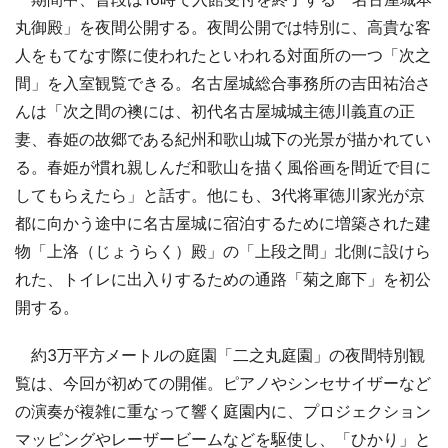
丸御殿」を夜間公開する。夜間公開では特別に、高貴な客
人をもてなす際に使われたといわれる対面所の一つ「次之
間」を入室観覧できる。名古屋城総合事務所の吉田祐治さ
んは「次之間の襖には、初代名古屋城城主徳川義直の正
妻、春姫の故郷である紀州和歌山城下の光景が描かれてい
る。春姫が慣れ親しんだ和歌山を描く風俗画を間近で目に
してもらえたら」と話す。他にも、3代将軍徳川家光が京
都に向かう途中に名古屋城に宿泊するために増築された建
物「上洛（じょうらく）殿」の「上段之間」北側に設けら
れた、トイレに出入りするための通路「菊之廊下」を初公
開する。
約3万平方メートルの庭園「二之丸庭園」の夜間特別観
覧は、今回が初めての開催。ピアノやシンセサイザーなど
の演奏が複雑に重なって響く庭園内に、プロジェクション
マッピングやレーザービームなどを駆使し、「ひかり」と