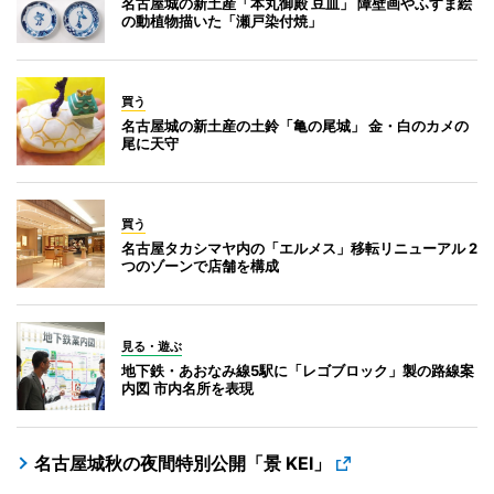
名古屋城の新土産「本丸御殿 豆皿」 障壁画やふすま絵
の動植物描いた「瀬戸染付焼」
買う
名古屋城の新土産の土鈴「亀の尾城」 金・白のカメの
尾に天守
買う
名古屋タカシマヤ内の「エルメス」移転リニューアル 2
つのゾーンで店舗を構成
見る・遊ぶ
地下鉄・あおなみ線5駅に「レゴブロック」製の路線案
内図 市内名所を表現
名古屋城秋の夜間特別公開「景 KEI」