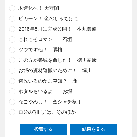
木造化へ！ 天守閣
ピカーン！ 金のしゃちほこ
2018年6月に完成公開！ 本丸御殿
これこそロマン！ 石垣
ツウですね！ 隅櫓
この方が築城を命じた！ 徳川家康
お城の資材運搬のために！ 堀川
何故いるのかご存知？ 鹿
ホタルもいるよ！ お堀
なごやめし！ 金シャチ横丁
自分の“推し”は、そのほか
投票する
結果を見る