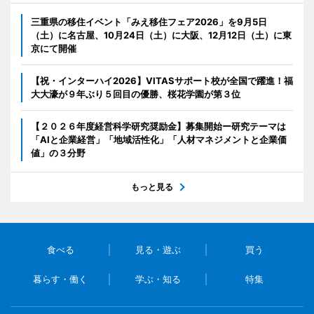
三重県の移住イベント「みえ移住フェア2026」を9月5日
（土）に名古屋、10月24日（土）に大阪、12月12日（土）に東
京にて開催
【祝・インターハイ2026】VITASサポート校が全国で躍進！福
大大濠が９年ぶり５回目の優勝、桜花学園が第３位
【２０２６年度経営科学研究奨励金】募集開始ー研究テーマは
「AIと企業経営」「地域活性化」「人材マネジメントと企業価
値」の３分野
もっと見る
食べる
見る・遊ぶ
買う
暮らす・働く
学ぶ・知る
特集