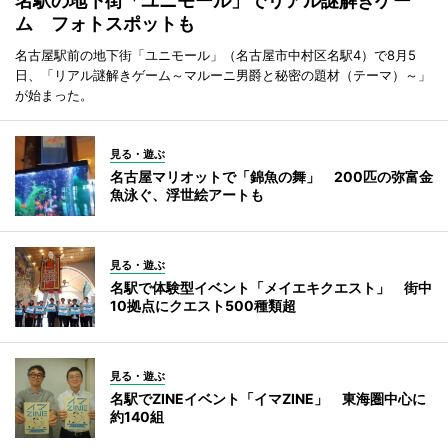
名駅の地下街「ユニモール」でリアル謎解きゲー
ム フォトスポットも
名古屋駅前の地下街「ユニモール」（名古屋市中村区名駅4）で8月5
日、「リアル謎解きゲーム～マルーニ男爵と秘密の題材（テーマ）～」
が始まった。
見る・遊ぶ
名古屋マリオットで「錦魚の舞」 200匹の弥富金
魚泳ぐ、浮世絵アートも
見る・遊ぶ
名駅で体験型イベント「メイエキクエスト」 街中
10拠点にクエスト500種類超
見る・遊ぶ
名駅でZINEイベント「イマZINE」 東海圏中心に
約140組