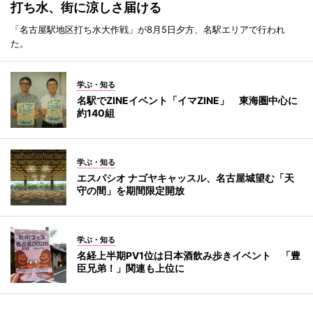
打ち水、街に涼しさ届ける
「名古屋駅地区打ち水大作戦」が8月5日夕方、名駅エリアで行われ
た。
学ぶ・知る
名駅でZINEイベント「イマZINE」 東海圏中心に
約140組
学ぶ・知る
エスパシオ ナゴヤキャッスル、名古屋城望む「天
守の間」を期間限定開放
学ぶ・知る
名経上半期PV1位は日本酒飲み歩きイベント 「豊
臣兄弟！」関連も上位に