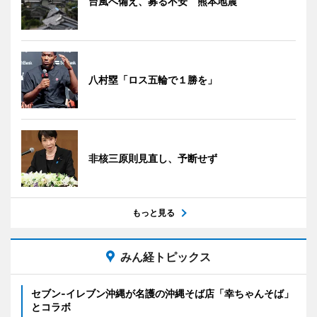
台風へ備え、募る不安 熊本地震
八村塁「ロス五輪で１勝を」
非核三原則見直し、予断せず
もっと見る
みん経トピックス
セブン‐イレブン沖縄が名護の沖縄そば店「幸ちゃんそば」
とコラボ