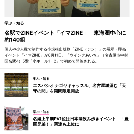
学ぶ・知る
名駅でZINEイベント「イマZINE」 東海圏中心に
約140組
個人や少人数で制作する小規模出版物「ZINE（ジン）」の展示・即売
イベント「イマZINE」が8月11日、「ウインクあいち」（名古屋市中村
区名駅4）5階「小ホール1・2」で初めて開催される。
学ぶ・知る
エスパシオ ナゴヤキャッスル、名古屋城望む「天
守の間」を期間限定開放
学ぶ・知る
名経上半期PV1位は日本酒飲み歩きイベント 「豊
臣兄弟！」関連も上位に