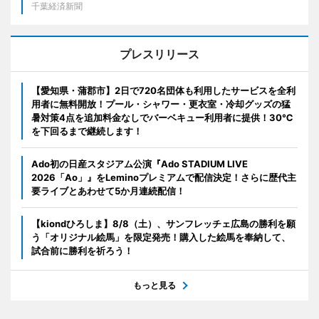
千葉経済新聞
プレスリリース
【愛知県・蒲郡市】2日で720名団体も利用したサービスを全利
用者に無料開放！プール・シャワー・更衣室・冷却グッズの猛
暑対策4点を追加料金なしでバーベキュー利用者に提供！30℃
を下回るまで継続します！
Ado初の日産スタジアム公演『Ado STADIUM LIVE
2026「Ao」』をLeminoプレミアムで配信決定！さらに歴代主
要ライブとあわせて5か月連続配信！
【kiondひろしま】8/8（土）、サンフレッチェ広島の勝利を願
う「オリジナル絵馬」を限定発売！購入した絵馬を奉納して、
試合前に勝利を祈ろう！
もっと見る