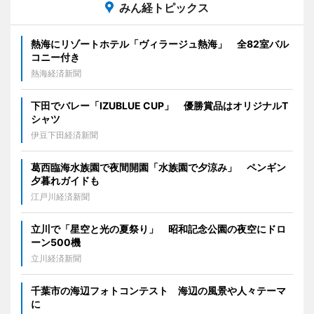
みん経トピックス
熱海にリゾートホテル「ヴィラージュ熱海」 全82室バル
コニー付き
熱海経済新聞
下田でバレー「IZUBLUE CUP」 優勝賞品はオリジナルT
シャツ
伊豆下田経済新聞
葛西臨海水族園で夜間開園「水族園で夕涼み」 ペンギン
夕暮れガイドも
江戸川経済新聞
立川で「星空と光の夏祭り」 昭和記念公園の夜空にドロ
ーン500機
立川経済新聞
千葉市の海辺フォトコンテスト 海辺の風景や人々テーマ
に