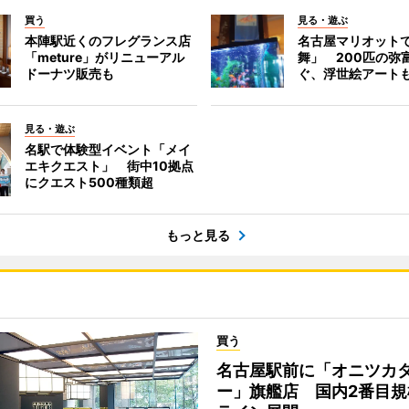
買う
見る・遊ぶ
本陣駅近くのフレグランス店
名古屋マリオット
「meture」がリニューアル
舞」 200匹の弥
ドーナツ販売も
ぐ、浮世絵アート
見る・遊ぶ
名駅で体験型イベント「メイ
エキクエスト」 街中10拠点
にクエスト500種類超
もっと見る
買う
名古屋駅前に「オニツカ
ー」旗艦店 国内2番目規