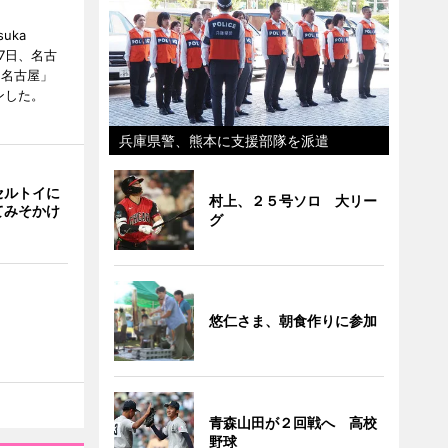
uka
月7日、名古
 名古屋」
ンした。
兵庫県警、熊本に支援部隊を派遣
セルトイに
村上、２５号ソロ 大リー
てみそかけ
グ
悠仁さま、朝食作りに参加
青森山田が２回戦へ 高校
野球