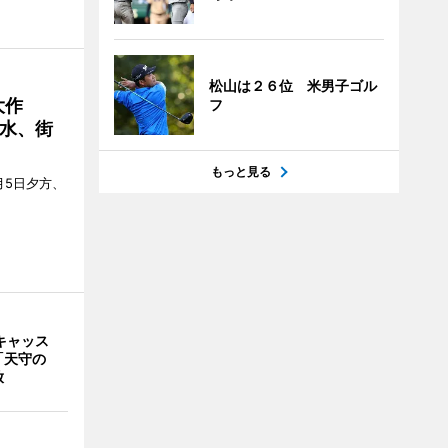
松山は２６位 米男子ゴル
大作
フ
水、街
もっと見る
月5日夕方、
キャッス
「天守の
放