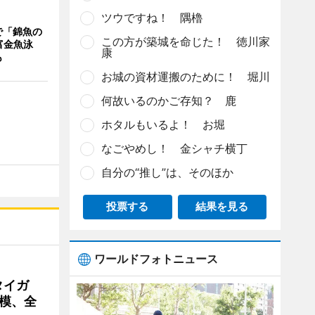
ツウですね！ 隅櫓
で「錦魚の
この方が築城を命じた！ 徳川家
富金魚泳
康
も
お城の資材運搬のために！ 堀川
何故いるのかご存知？ 鹿
ホタルもいるよ！ お堀
なごやめし！ 金シャチ横丁
自分の“推し”は、そのほか
投票する
結果を見る
ワールドフォトニュース
タイガ
模、全