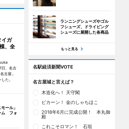
ランニングシューズやゴル
フシューズ、ドライビング
シューズに展開した各商品
タイガ
模、全
もっと見る
uka
名駅経済新聞VOTE
月7日、名古
 名古屋」
ンした。
名古屋城と言えば？
木造化へ！ 天守閣
ピカーン！ 金のしゃちほこ
ニモール」
2018年6月に完成公開！ 本丸御
ーム フォ
殿
これこそロマン！ 石垣