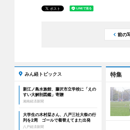
前の
みん経トピックス
特集
新江ノ島水族館、藤沢市立学校に「えの
すい大解剖図鑑」寄贈
湘南経済新聞
大学生の木村栞さん、八戸三社大祭の行
列を2周 ゴールで着替えてまた出発
八戸経済新聞