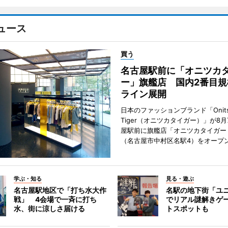
ュース
買う
名古屋駅前に「オニツカ
ー」旗艦店 国内2番目規
ライン展開
日本のファッションブランド「Onits
Tiger（オニツカタイガー）」が8
屋駅前に旗艦店「オニツカタイガー
（名古屋市中村区名駅4）をオープ
学ぶ・知る
見る・遊ぶ
名古屋駅地区で「打ち水大作
名駅の地下街「ユ
戦」 4会場で一斉に打ち
でリアル謎解きゲ
水、街に涼しさ届ける
トスポットも