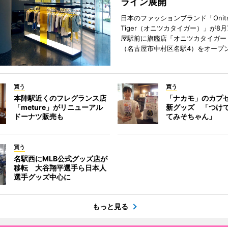
ライン展開
日本のファッションブランド「Onits
Tiger（オニツカタイガー）」が8
屋駅前に旗艦店「オニツカタイガー
（名古屋市中村区名駅4）をオープ
買う
買う
本陣駅近くのフレグランス店
「ナカモ」のカプ
「meture」がリニューアル
新グッズ 「つけ
ドーナツ販売も
てみそちゃん」
買う
名駅西にMLB公式グッズ店が
移転 大谷翔平選手ら日本人
選手グッズ中心に
もっと見る