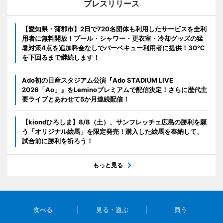
プレスリリース
【愛知県・蒲郡市】2日で720名団体も利用したサービスを全利
用者に無料開放！プール・シャワー・更衣室・冷却グッズの猛
暑対策4点を追加料金なしでバーベキュー利用者に提供！30℃
を下回るまで継続します！
Ado初の日産スタジアム公演『Ado STADIUM LIVE
2026「Ao」』をLeminoプレミアムで配信決定！さらに歴代主
要ライブとあわせて5か月連続配信！
【kiondひろしま】8/8（土）、サンフレッチェ広島の勝利を願
う「オリジナル絵馬」を限定発売！購入した絵馬を奉納して、
試合前に勝利を祈ろう！
もっと見る
食べる
見る・遊ぶ
買う