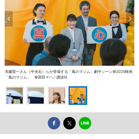
滝藤賢一さん（中央右）らが登場する「風のマジム」劇中シーン©2025映画
「風のマジム」 ©原田マハ／講談社