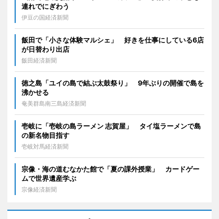
連れでにぎわう
伊豆の国経済新聞
飯田で「小さな体験マルシェ」 好きを仕事にしている6店
が日替わり出店
飯田経済新聞
徳之島「ユイの島で結ぶ太鼓祭り」 9年ぶりの開催で島を
沸かせる
奄美群島南三島経済新聞
壱岐に「壱岐の島ラーメン 志賀屋」 タイ塩ラーメンで島
の新名物目指す
壱岐対馬経済新聞
宗像・海の道むなかた館で「夏の課外授業」 カードゲー
ムで世界遺産学ぶ
宗像経済新聞