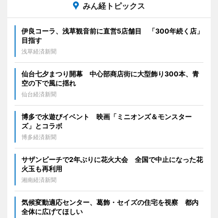
みん経トピックス
伊良コーラ、浅草観音前に直営5店舗目 「300年続く店」
目指す
浅草経済新聞
仙台七夕まつり開幕 中心部商店街に大型飾り300本、青
空の下で風に揺れ
仙台経済新聞
博多で水遊びイベント 映画「ミニオンズ＆モンスター
ズ」とコラボ
博多経済新聞
サザンビーチで2年ぶりに花火大会 全国で中止になった花
火玉も再利用
湘南経済新聞
気候変動適応センター、葛飾・セイズの住宅を視察 都内
全体に広げてほしい