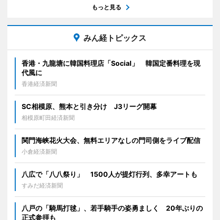
もっと見る
みん経トピックス
香港・九龍塘に韓国料理店「Social」 韓国定番料理を現
代風に
香港経済新聞
SC相模原、熊本と引き分け J3リーグ開幕
相模原町田経済新聞
関門海峡花火大会、無料エリアなしの門司側をライブ配信
小倉経済新聞
八広で「八八祭り」 1500人が提灯行列、多幸アートも
すみだ経済新聞
八戸の「騎馬打毬」、若手騎手の姿勇ましく 20年ぶりの
正式参拝も