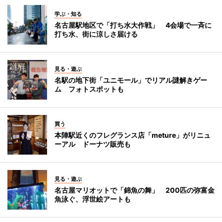
学ぶ・知る
名古屋駅地区で「打ち水大作戦」 4会場で一斉に
打ち水、街に涼しさ届ける
見る・遊ぶ
名駅の地下街「ユニモール」でリアル謎解きゲー
ム フォトスポットも
買う
本陣駅近くのフレグランス店「meture」がリニュ
ーアル ドーナツ販売も
見る・遊ぶ
名古屋マリオットで「錦魚の舞」 200匹の弥富金
魚泳ぐ、浮世絵アートも