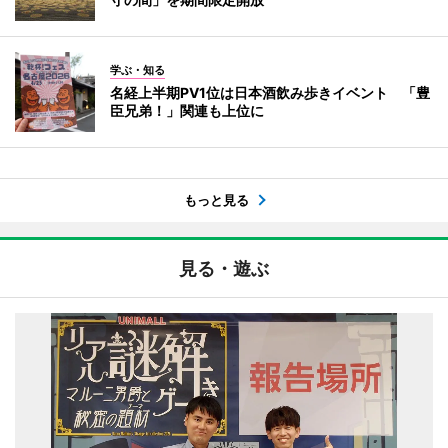
学ぶ・知る
名経上半期PV1位は日本酒飲み歩きイベント 「豊
臣兄弟！」関連も上位に
もっと見る
見る・遊ぶ