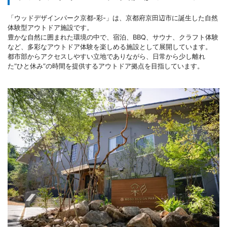
「ウッドデザインパーク京都-彩-」は、京都府京田辺市に誕生した自然
体験型アウトドア施設です。
豊かな自然に囲まれた環境の中で、宿泊、BBQ、サウナ、クラフト体験
など、多彩なアウトドア体験を楽しめる施設として展開しています。
都市部からアクセスしやすい立地でありながら、日常から少し離れ
た“ひと休み”の時間を提供するアウトドア拠点を目指しています。