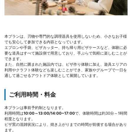
本プランは、刃物や専門的な調理器具を使用しないため、小さなお子様
でも安心して参加できる内容となっています。
エプロンや手袋、ピザカッター、持ち帰り用ピザケースなど、体験に必
要な道具はすべて施設側で用意しており、手ぶらで気軽に楽しむことが
できます。
また、自然に囲まれた施設内では、ピザ作り体験に加え、遊具エリアの
利用やクラフト体験なども楽しむことができ、家族やグループで一日を
通して過ごせるアウトドア体験として展開しています。
ご利用時間・料金
本プランは事前予約制となります。
利用時間は
10:00～13:00/14:00~17:00
で、体験時間は約30分～1時間
程度となります。
ピザ窯の混雑状況により、焼き上がりまでの時間が前後する場合があり
ます。