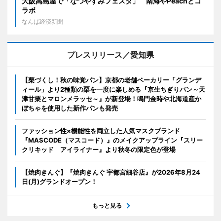
大阪高島屋で「なつやすみフェスタ」 南海やPeachとコ
ラボ
なんば経済新聞
プレスリリース／愛知県
【栗づくし！秋の味覚パン】京都の老舗ベーカリー「グランデ
ィール」より2種類の栗を一度に楽しめる『京生ちぎりパン～天
津甘栗とマロンメラッセ～』が新登場！鳴門金時や北海道産か
ぼちゃを使用した新作パンも発売
ファッション性×機能性を両立した人気マスクブランド
『MASCODE（マスコード）』のメイクアップライン『スリー
クリキッド アイライナー』より秋冬の限定色が登場
【焼肉きんぐ】『焼肉きんぐ 宇都宮細谷店』が2026年8月24
日(月)グランドオープン！
もっと見る