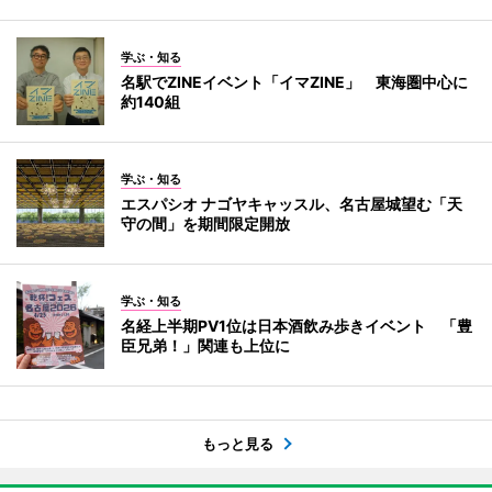
学ぶ・知る
名駅でZINEイベント「イマZINE」 東海圏中心に
約140組
学ぶ・知る
エスパシオ ナゴヤキャッスル、名古屋城望む「天
守の間」を期間限定開放
学ぶ・知る
名経上半期PV1位は日本酒飲み歩きイベント 「豊
臣兄弟！」関連も上位に
もっと見る