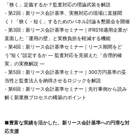
「狭く」定義するか？監査対応の理論武装を解説
-
第2回：新リース会計基準、実務対応の現場に直接聞
く！「狭く・短く」するためのパネル討論＆懇親会を開催
-
第3回：新リース会計基準セミナー｜IFRS16適用企業が
直面した「運用の壁」と実務負担を軽減する機能
-
第4回：新リース会計基準セミナー｜リース期間をど
う“短く”設定するか ― 監査対応を見据えた「合理的確
実」の実務解説 ―
-
第5回：新リース会計基準セミナー｜300万円基準の妥
当性と監査法人を納得させるロジックを解説
-
第6回：新リース会計基準セミナー｜先行事例から読み
解く新業務プロセスの構築のポイント
■豊富な実績を活かした、新リース会計基準への円滑な対
応支援