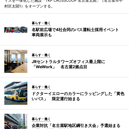
ィスを一体化した施設「TKP CROSSCOOP 名古屋太閤」（名古屋市中
村区太閤1）をオープンする。
暮らす・働く
名駅前広場で4社合同のバス運転士採用イベント
車両展示も
暮らす・働く
JRセントラルタワーズオフィス最上階に
「WeWork」 名古屋2拠点目
暮らす・働く
ドクターイエローのカラーにラッピングした「黄色
いバス」 限定運行始まる
暮らす・働く
企業対抗「名古屋駅地区綱引き大会」予選始まる