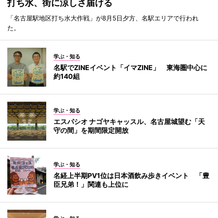
打ち水、街に涼しさ届ける
「名古屋駅地区打ち水大作戦」が8月5日夕方、名駅エリアで行われ
た。
学ぶ・知る
名駅でZINEイベント「イマZINE」 東海圏中心に
約140組
学ぶ・知る
エスパシオ ナゴヤキャッスル、名古屋城望む「天
守の間」を期間限定開放
学ぶ・知る
名経上半期PV1位は日本酒飲み歩きイベント 「豊
臣兄弟！」関連も上位に