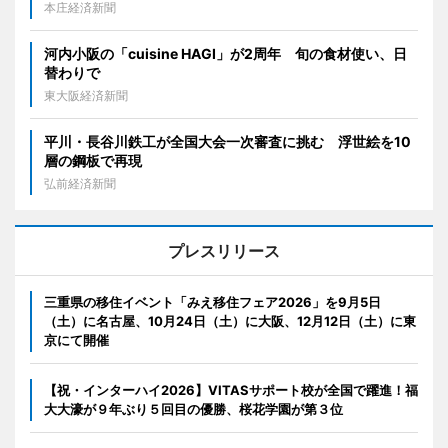
本庄経済新聞
河内小阪の「cuisine HAGI」が2周年 旬の食材使い、日
替わりで
東大阪経済新聞
平川・長谷川鉄工が全国大会一次審査に挑む 浮世絵を10
層の鋼板で再現
弘前経済新聞
プレスリリース
三重県の移住イベント「みえ移住フェア2026」を9月5日
（土）に名古屋、10月24日（土）に大阪、12月12日（土）に東
京にて開催
【祝・インターハイ2026】VITASサポート校が全国で躍進！福
大大濠が９年ぶり５回目の優勝、桜花学園が第３位