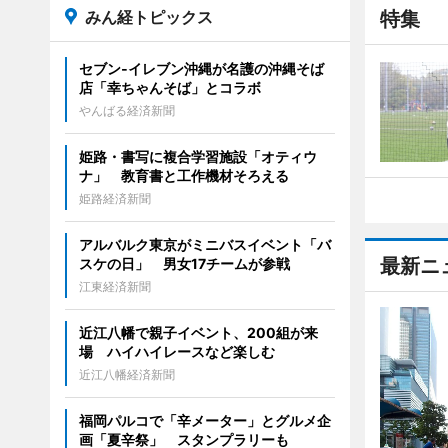
みん経トピックス
特集
セブン‐イレブン沖縄が名護の沖縄そば
店「幸ちゃんそば」とコラボ
やんばる経済新聞
姫路・書写に複合学習施設「オティウ
ナ」 教育書と工作機材そろえる
姫路経済新聞
アルバルク東京がミニバスイベント「バ
最新ニ
スケの日」 男女17チームが参戦
江東経済新聞
近江八幡で親子イベント、200組が来
場 ハイハイレースなど楽しむ
近江八幡経済新聞
福岡パルコで「辛メーター」とグルメ企
画「夏辛祭」 スタンプラリーも