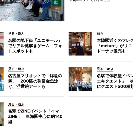
見る・遊ぶ
買う
名駅の地下街「ユニモール」
本陣駅近くのフレ
でリアル謎解きゲーム フォ
「meture」が
トスポットも
ドーナツ販売も
見る・遊ぶ
見る・遊ぶ
名古屋マリオットで「錦魚の
名駅で体験型イベ
舞」 200匹の弥富金魚泳
エキクエスト」 街
ぐ、浮世絵アートも
にクエスト500種
見る・遊ぶ
名駅でZINEイベント「イマ
ZINE」 東海圏中心に約140
組