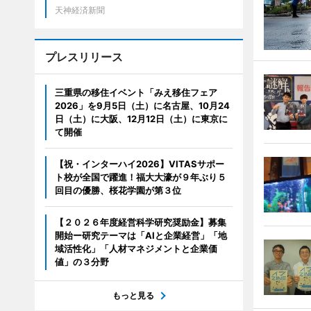
天神経済新聞
プレスリリース
三重県の移住イベント「みえ移住フェア
2026」を9月5日（土）に名古屋、10月24
日（土）に大阪、12月12日（土）に東京に
て開催
【祝・インターハイ2026】VITASサポー
ト校が全国で躍進！福大大濠が９年ぶり５
回目の優勝、桜花学園が第３位
【２０２６年度経営科学研究奨励金】募集
開始ー研究テーマは「AIと企業経営」「地
域活性化」「人材マネジメントと企業価
値」の３分野
もっと見る