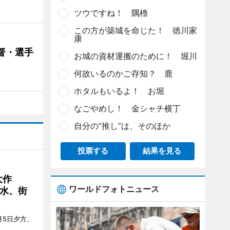
ツウですね！ 隅櫓
この方が築城を命じた！ 徳川家
康
督・選手
お城の資材運搬のために！ 堀川
何故いるのかご存知？ 鹿
ホタルもいるよ！ お堀
なごやめし！ 金シャチ横丁
自分の“推し”は、そのほか
投票する
結果を見る
大作
ワールドフォトニュース
水、街
月5日夕方、