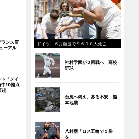
グランス店
ドイツ、６月熱波で９６００人死亡
リニューアル
神村学園が２回戦へ 高校
野球
ント「メイ
中10拠点
類超
台風へ備え、募る不安 熊
本地震
八村塁「ロス五輪で１勝
を」