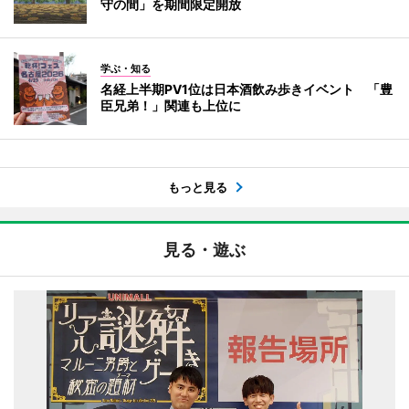
守の間」を期間限定開放
学ぶ・知る
名経上半期PV1位は日本酒飲み歩きイベント 「豊
臣兄弟！」関連も上位に
もっと見る
見る・遊ぶ