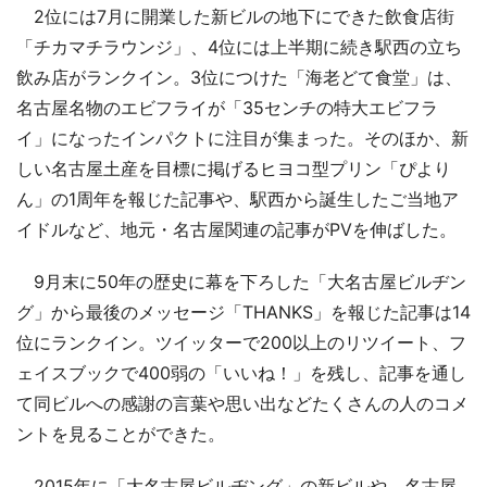
2位には7月に開業した新ビルの地下にできた飲食店街
「チカマチラウンジ」、4位には上半期に続き駅西の立ち
飲み店がランクイン。3位につけた「海老どて食堂」は、
名古屋名物のエビフライが「35センチの特大エビフラ
イ」になったインパクトに注目が集まった。そのほか、新
しい名古屋土産を目標に掲げるヒヨコ型プリン「ぴより
ん」の1周年を報じた記事や、駅西から誕生したご当地ア
イドルなど、地元・名古屋関連の記事がPVを伸ばした。
9月末に50年の歴史に幕を下ろした「大名古屋ビルヂン
グ」から最後のメッセージ「THANKS」を報じた記事は14
位にランクイン。ツイッターで200以上のリツイート、フ
ェイスブックで400弱の「いいね！」を残し、記事を通し
て同ビルへの感謝の言葉や思い出などたくさんの人のコメ
ントを見ることができた。
2015年に「大名古屋ビルヂング」の新ビルや、名古屋