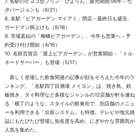
7. 名駅のヒヨコ型プリン「ぴよりん」販売開始1周年－七
夕バージョンも（6/21）
8. 名駅「ビアガーデン マイアミ」閉店－最終日も盛況、
ガードマン胴上げも（9/18）
9. 市場直結の「柳橋ビアガーデン」、今年も営業へ－予
約受け付け開始（4/16）
10. 名鉄百貨店「屋上ビアガーデン」が営業開始－「トル
ネードサーバー」も登場（5/17）
新しく登場した飲食関連の記事が顔をそろえた今年のラ
ンキング。「名駅四丁目酒場 メイヨン」は、焼き鳥、鉄
板焼き、タイ料理など多様なジャンルの12店舗が軒を連ね
る「横丁のような」スタイルの飲食街で、別店舗のメニュ
ーを利用できる「出前システム」も特徴。テレビや地元雑
誌にもたびたび登場し知名度を高め、にぎやかな雰囲気が
人気を集めた。