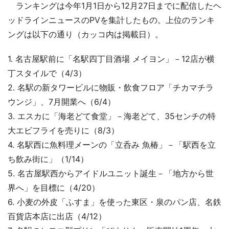
ランキングは今年1月1日から12月27日までに配信したヘ
ッドラインニュースのPVを集計したもの。上位のランキ
ングは以下の通り（カッコ内は掲載日）。
1. 名古屋駅前に「名駅四丁目酒場 メイヨン」－12店が横
丁スタイルで（4/3）
2. 名駅の新タワービルに物販・飲食フロア「チカマチラ
ウンジ」、7月開業へ（6/4）
3. エスカに「海老どて食堂」－海老どて、35センチの特
大エビフライを売りに（8/3）
4. 名駅西に魚料理メーンの「立呑み 魚椿」－「駅西を立
ち飲み街に」（1/14）
5. 名古屋駅西からアイドルユニット誕生－「地方から世
界へ」を目標に（4/20）
6. 小麦の外皮「ふすま」を使った東区・泉のパン店、名鉄
百貨店本店に出店（4/12）