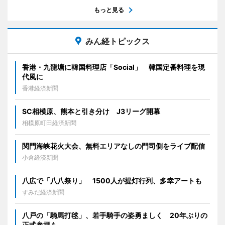
もっと見る
みん経トピックス
香港・九龍塘に韓国料理店「Social」 韓国定番料理を現
代風に
香港経済新聞
SC相模原、熊本と引き分け J3リーグ開幕
相模原町田経済新聞
関門海峡花火大会、無料エリアなしの門司側をライブ配信
小倉経済新聞
八広で「八八祭り」 1500人が提灯行列、多幸アートも
すみだ経済新聞
八戸の「騎馬打毬」、若手騎手の姿勇ましく 20年ぶりの
正式参拝も