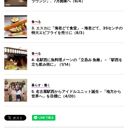
ラウンジ」、7月開業へ（6/4）
食べる
3. エスカに「海老どて食堂」－海老どて、35センチの
特大エビフライを売りに（8/3）
食べる
4. 名駅西に魚料理メーンの「立呑み 魚椿」－「駅西を
立ち飲み街に」（1/14）
暮らす・働く
5. 名古屋駅西からアイドルユニット誕生－「地方から
世界へ」を目標に（4/20）