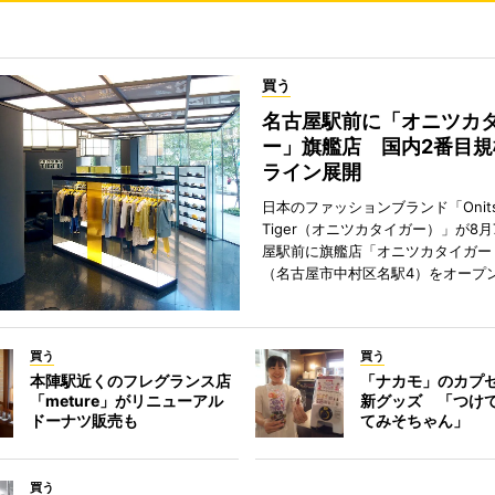
買う
名古屋駅前に「オニツカ
ー」旗艦店 国内2番目規
ライン展開
日本のファッションブランド「Onits
Tiger（オニツカタイガー）」が8
屋駅前に旗艦店「オニツカタイガー
（名古屋市中村区名駅4）をオープ
買う
買う
本陣駅近くのフレグランス店
「ナカモ」のカプ
「meture」がリニューアル
新グッズ 「つけ
ドーナツ販売も
てみそちゃん」
買う