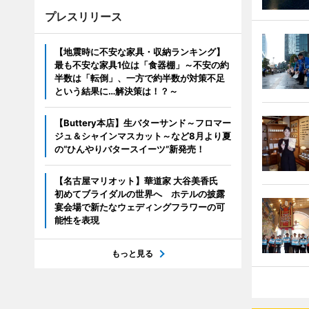
プレスリリース
【地震時に不安な家具・収納ランキング】
最も不安な家具1位は「食器棚」～不安の約
半数は「転倒」、一方で約半数が対策不足
という結果に…解決策は！？～
【Buttery本店】生バターサンド～フロマー
ジュ＆シャインマスカット～など8月より夏
の“ひんやりバタースイーツ”新発売！
【名古屋マリオット】華道家 大谷美香氏
初めてブライダルの世界へ ホテルの披露
宴会場で新たなウェディングフラワーの可
能性を表現
もっと見る