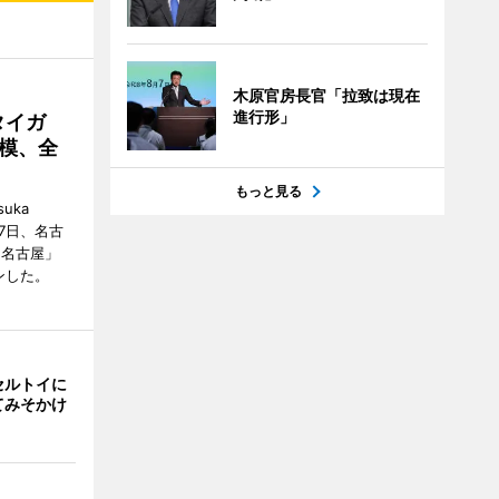
木原官房長官「拉致は現在
進行形」
タイガ
模、全
もっと見る
uka
月7日、名古
 名古屋」
ンした。
セルトイに
てみそかけ