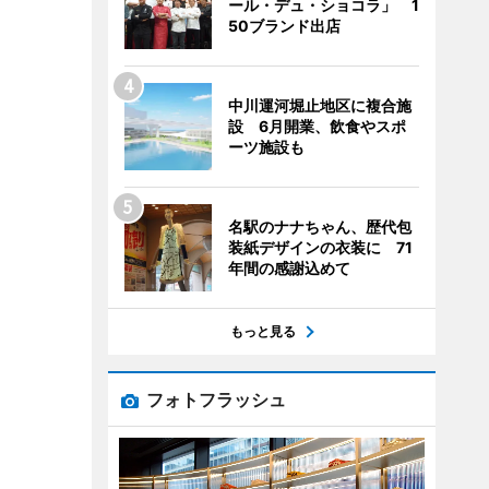
ール・デュ・ショコラ」 1
50ブランド出店
中川運河堀止地区に複合施
設 6月開業、飲食やスポ
ーツ施設も
名駅のナナちゃん、歴代包
装紙デザインの衣装に 71
年間の感謝込めて
もっと見る
フォトフラッシュ