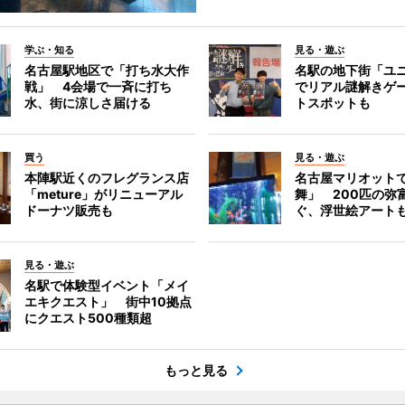
学ぶ・知る
見る・遊ぶ
名古屋駅地区で「打ち水大作
名駅の地下街「ユ
戦」 4会場で一斉に打ち
でリアル謎解きゲ
水、街に涼しさ届ける
トスポットも
買う
見る・遊ぶ
本陣駅近くのフレグランス店
名古屋マリオット
「meture」がリニューアル
舞」 200匹の弥
ドーナツ販売も
ぐ、浮世絵アート
見る・遊ぶ
名駅で体験型イベント「メイ
エキクエスト」 街中10拠点
にクエスト500種類超
もっと見る