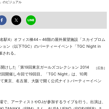
y BSS」のビジュアル
駅4）オフィス棟44～46階の屋外展望施設「スカイプロム
ン（以下TGC）のパーティーイベント「TGC Night in
が開催される。
けした「第19回東京ガールズコレクション 2014
［広告］
年2回開催し今回で19回目。「TGC Night」は、10周
して東京、名古屋、大阪で開く公式ナイトパーティーイベン
場で、アーティストやDJが参加するライブを行う。出演は、
TANAKA（FPM）さん、ALISA UENO（FIG&VIPER）さ