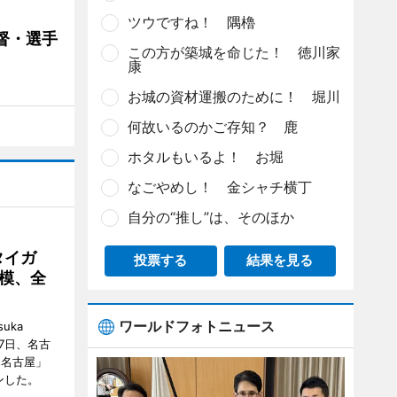
ツウですね！ 隅櫓
督・選手
この方が築城を命じた！ 徳川家
康
お城の資材運搬のために！ 堀川
何故いるのかご存知？ 鹿
ホタルもいるよ！ お堀
なごやめし！ 金シャチ横丁
自分の“推し”は、そのほか
タイガ
投票する
結果を見る
模、全
ワールドフォトニュース
uka
月7日、名古
 名古屋」
ンした。