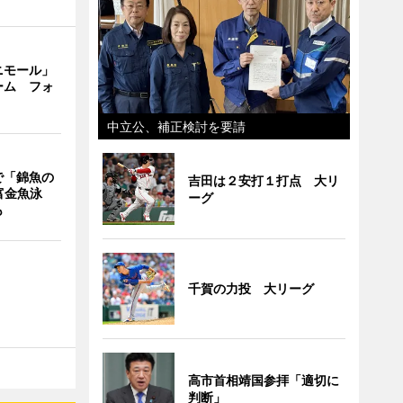
ニモール」
ーム フォ
中立公、補正検討を要請
で「錦魚の
吉田は２安打１打点 大リ
富金魚泳
ーグ
も
千賀の力投 大リーグ
高市首相靖国参拝「適切に
判断」