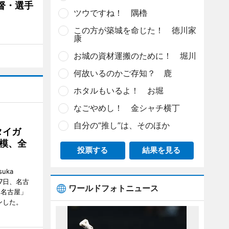
督・選手
ツウですね！ 隅櫓
この方が築城を命じた！ 徳川家
康
お城の資材運搬のために！ 堀川
何故いるのかご存知？ 鹿
ホタルもいるよ！ お堀
なごやめし！ 金シャチ横丁
自分の“推し”は、そのほか
タイガ
模、全
投票する
結果を見る
uka
月7日、名古
ワールドフォトニュース
 名古屋」
ンした。