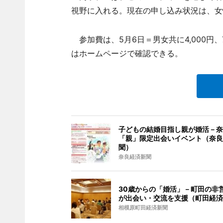
視野に入れる。現在の申し込み状況は、女
参加費は、5月6日＝男女共に4,000円、7
はホームページで確認できる。
子どもの結婚目指し親が婚活－奈
「親」限定出会いイベント（奈良
聞）
奈良経済新聞
30歳からの「婚活」－町田の非
が出会い・交流を支援（町田経済
相模原町田経済新聞