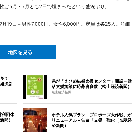
性は5月・7月とも2日で埋まったという盛況ぶり。
月19日＝男性7,000円、女性6,000円。定員は各25人。詳細
地図を見る
良で
県が「えひめ結婚支援センター」開設－婚
経済新
活支援施策に応募者多数（松山経済新聞）
松山経済新聞
営利団体
ホテル人気プラン「プロポーズ大作戦」が
新聞）
リニューアル－告白「支援」強化（名駅経
済新聞）