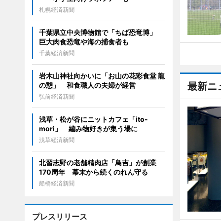
札幌経済新聞
千葉県立中央博物館で「ちば恐竜博」
巨大肉食恐竜や海の捕食者も
千葉経済新聞
岩木山神社向かいに「お山の花彩食堂 龍
最新ニ
の憩」 和食職人の夫婦が経営
弘前経済新聞
浅草・松が谷にニットカフェ「ito-
mori」 編み物好きが集う場に
浅草経済新聞
北習志野の老舗精肉店「鳥吉」が創業
170周年 幕末から続くのれん守る
船橋経済新聞
プレスリリース