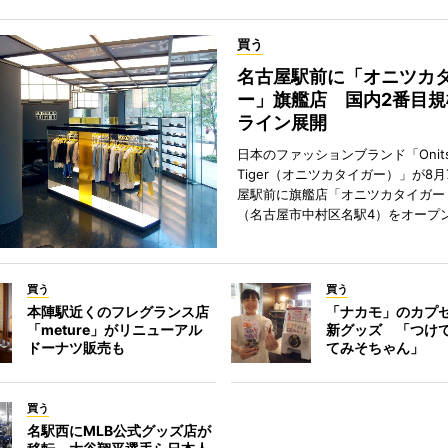
買う
名古屋駅前に「オニツカ
ー」旗艦店 国内2番目規
ライン展開
日本のファッションブランド「Onits
Tiger（オニツカタイガー）」が8
屋駅前に旗艦店「オニツカタイガー
（名古屋市中村区名駅4）をオープ
買う
買う
本陣駅近くのフレグランス店
「ナカモ」のカプ
「meture」がリニューアル
新グッズ 「つけ
ドーナツ販売も
てみそちゃん」
買う
名駅西にMLB公式グッズ店が