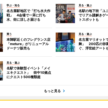
学ぶ・知る
見る・遊ぶ
名古屋駅地区で「打ち水大作
名駅の地下街「ユ
戦」 4会場で一斉に打ち
でリアル謎解きゲ
水、街に涼しさ届ける
トスポットも
買う
見る・遊ぶ
本陣駅近くのフレグランス店
名古屋マリオット
「meture」がリニューアル
舞」 200匹の弥
ドーナツ販売も
ぐ、浮世絵アート
見る・遊ぶ
名駅で体験型イベント「メイ
エキクエスト」 街中10拠点
にクエスト500種類超
もっと見る