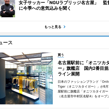
女子サッカー「NGUラブリッジ名古屋」 監
に今季への意気込みを聞く
もっと見る
ュース
買う
名古屋駅前に「オニツカ
ー」旗艦店 国内2番目規
ライン展開
日本のファッションブランド「Onits
Tiger（オニツカタイガー）」が8
屋駅前に旗艦店「オニツカタイガー
（名古屋市中村区名駅4）をオープ