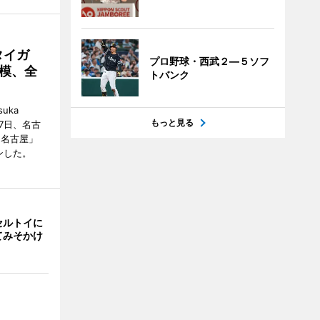
タイガ
プロ野球・西武２―５ソフ
模、全
トバンク
uka
もっと見る
月7日、名古
 名古屋」
ンした。
セルトイに
てみそかけ