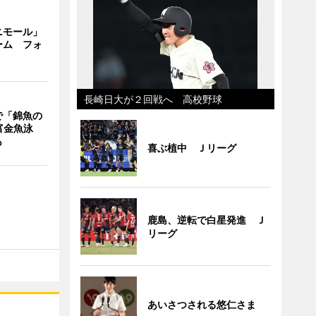
ニモール」
ーム フォ
長崎日大が２回戦へ 高校野球
で「錦魚の
富金魚泳
も
喜ぶ植中 Ｊリーグ
鹿島、逆転で白星発進 Ｊ
リーグ
あいさつされる悠仁さま