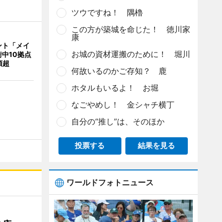
ツウですね！ 隅櫓
この方が築城を命じた！ 徳川家
康
ント「メイ
お城の資材運搬のために！ 堀川
中10拠点
類超
何故いるのかご存知？ 鹿
ホタルもいるよ！ お堀
なごやめし！ 金シャチ横丁
自分の“推し”は、そのほか
投票する
結果を見る
ワールドフォトニュース