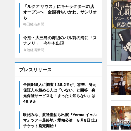
「ルクア サウス」にキャラクター21店
オープンへ 全国初ちいかわ、サンリオ
も
梅田経済新聞
今治・大三島の海辺のバル前の海に「ス
ナメリ」 今年も出現
今治経済新聞
プレスリリース
全国665人に調査！35.2％が、将来、身元
保証人を頼める人は「いない」と回答 身
元保証サービスを「まったく知らない」は
48.9％
咲妃みゆ、渡邊圭祐ら出演『Yerma イェル
マ』ツアー最終地・愛知公演 ８月8日(土)
チケット発売開始！