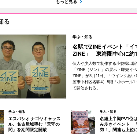
もっと見る
知る
学ぶ・知る
名駅でZINEイベント「イ
ZINE」 東海圏中心に約1
個人や少人数で制作する小規模出版
「ZINE（ジン）」の展示・即売イ
ZINE」が8月11日、「ウインクあ
屋市中村区名駅4）5階「小ホール1
て開催される。
学ぶ・知る
学ぶ・知る
エスパシオ ナゴヤキャッス
名経上半期PV1位
ル、名古屋城望む「天守の
み歩きイベント 
間」を期間限定開放
弟！」関連も上位