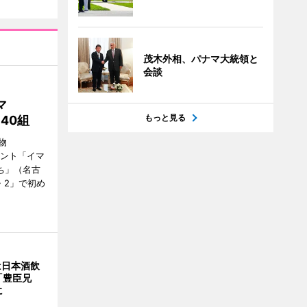
茂木外相、パナマ大統領と
会談
マ
もっと見る
40組
物
ベント「イマ
いち」（名古
・2」で初め
は日本酒飲
「豊臣兄
に