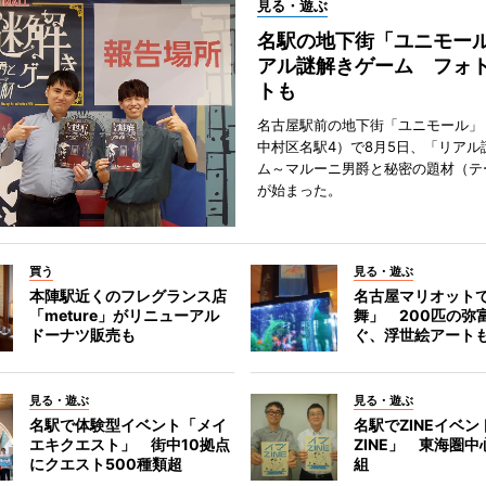
見る・遊ぶ
名駅の地下街「ユニモー
アル謎解きゲーム フォ
トも
名古屋駅前の地下街「ユニモール」
中村区名駅4）で8月5日、「リアル
ム～マルーニ男爵と秘密の題材（テ
が始まった。
買う
見る・遊ぶ
本陣駅近くのフレグランス店
名古屋マリオット
「meture」がリニューアル
舞」 200匹の弥
ドーナツ販売も
ぐ、浮世絵アート
見る・遊ぶ
見る・遊ぶ
名駅で体験型イベント「メイ
名駅でZINEイベ
エキクエスト」 街中10拠点
ZINE」 東海圏中
にクエスト500種類超
組