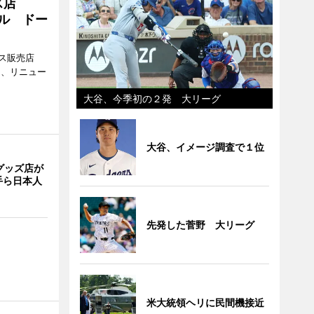
ス店
アル ドー
ス販売店
日、リニュー
大谷、今季初の２発 大リーグ
大谷、イメージ調査で１位
グッズ店が
手ら日本人
先発した菅野 大リーグ
米大統領ヘリに民間機接近