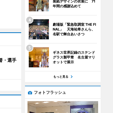
装紙デザインの衣装に 71
年間の感謝込めて
劇場版「緊急取調室 THE FI
NAL」 天海祐希さんら、
名駅で舞台あいさつ
ギネス世界記録のステンド
グラス製甲冑 名古屋マリ
督・選手
オットで展示
もっと見る
フォトフラッシュ