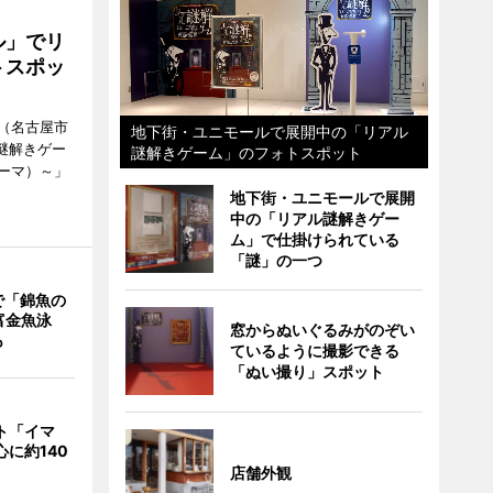
ル」でリ
トスポッ
（名古屋市
地下街・ユニモールで展開中の「リアル
謎解きゲー
謎解きゲーム」のフォトスポット
ーマ）～」
地下街・ユニモールで展開
中の「リアル謎解きゲー
ム」で仕掛けられている
「謎」の一つ
で「錦魚の
富金魚泳
窓からぬいぐるみがのぞい
も
ているように撮影できる
「ぬい撮り」スポット
ント「イマ
心に約140
店舗外観