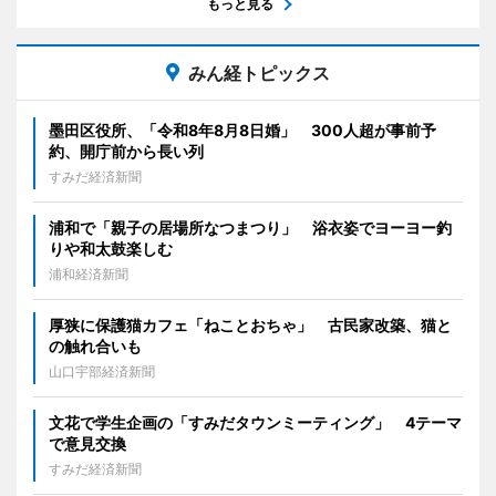
もっと見る
みん経トピックス
墨田区役所、「令和8年8月8日婚」 300人超が事前予
約、開庁前から長い列
すみだ経済新聞
浦和で「親子の居場所なつまつり」 浴衣姿でヨーヨー釣
りや和太鼓楽しむ
浦和経済新聞
厚狭に保護猫カフェ「ねことおちゃ」 古民家改築、猫と
の触れ合いも
山口宇部経済新聞
文花で学生企画の「すみだタウンミーティング」 4テーマ
で意見交換
すみだ経済新聞