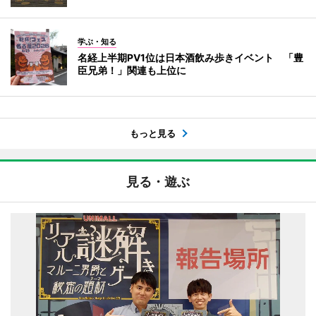
学ぶ・知る
名経上半期PV1位は日本酒飲み歩きイベント 「豊
臣兄弟！」関連も上位に
もっと見る
見る・遊ぶ