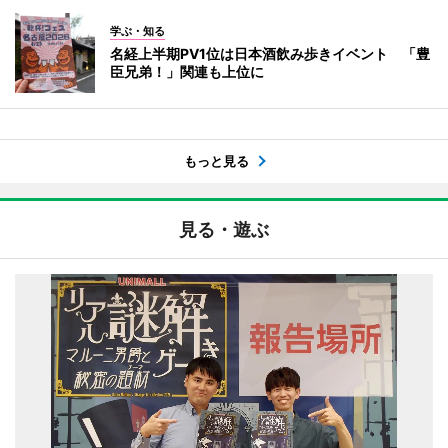
学ぶ・知る
名経上半期PV1位は日本酒飲み歩きイベント 「豊
臣兄弟！」関連も上位に
もっと見る
見る・遊ぶ