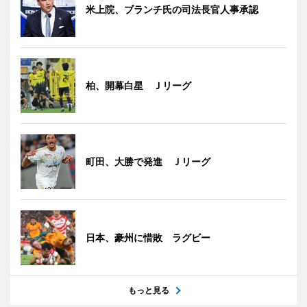
米上院、ブランチ氏の司法長官人事承認
柏、開幕白星 Ｊリーグ
町田、大勝で発進 Ｊリーグ
日本、豪州に惜敗 ラグビー
もっと見る