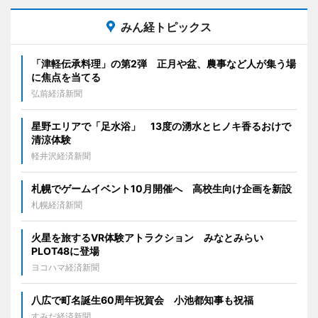
みん経トピックス
「津軽伝承料理」の第2弾 正月や盆、農事など人が集う場
に焦点を当てる
弘前経済新聞
星野エリアで「足水浴」 13度の湧水とヒノキ香るおけで
清涼体験
軽井沢経済新聞
札幌でゲームイベント10月開催へ 高校生向け企画を新設
札幌経済新聞
火星を旅するVR体験アトラクション みなとみらい
PLOT48に登場
ヨコハマ経済新聞
八広で町名誕生60周年祝賀会 小池都知事も祝福
すみだ経済新聞