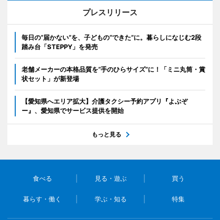
プレスリリース
毎日の“届かない”を、子どもの“できた”に。暮らしになじむ2段
踏み台「STEPPY」を発売
老舗メーカーの本格品質を“手のひらサイズ”に！「ミニ丸筒・賞
状セット」が新登場
【愛知県へエリア拡大】介護タクシー予約アプリ『よぶぞ
ー』、愛知県でサービス提供を開始
もっと見る
食べる
見る・遊ぶ
買う
暮らす・働く
学ぶ・知る
特集