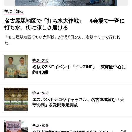
学ぶ・知る
名古屋駅地区で「打ち水大作戦」 4会場で一斉に
打ち水、街に涼しさ届ける
「名古屋駅地区打ち水大作戦」が8月5日夕方、名駅エリアで行われ
た。
学ぶ・知る
名駅でZINEイベント「イマZINE」 東海圏中心に
約140組
学ぶ・知る
エスパシオ ナゴヤキャッスル、名古屋城望む「天
守の間」を期間限定開放
学ぶ・知る