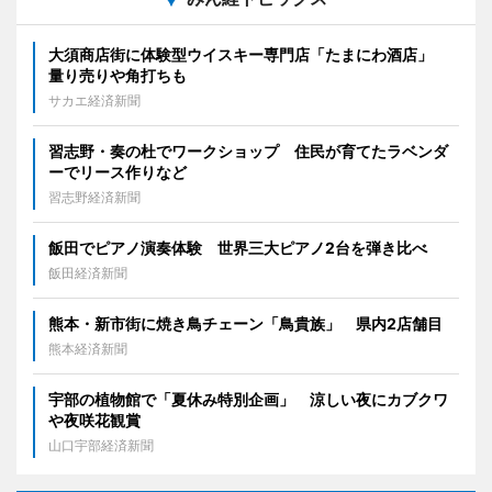
大須商店街に体験型ウイスキー専門店「たまにわ酒店」
量り売りや角打ちも
サカエ経済新聞
習志野・奏の杜でワークショップ 住民が育てたラベンダ
ーでリース作りなど
習志野経済新聞
飯田でピアノ演奏体験 世界三大ピアノ2台を弾き比べ
飯田経済新聞
熊本・新市街に焼き鳥チェーン「鳥貴族」 県内2店舗目
熊本経済新聞
宇部の植物館で「夏休み特別企画」 涼しい夜にカブクワ
や夜咲花観賞
山口宇部経済新聞