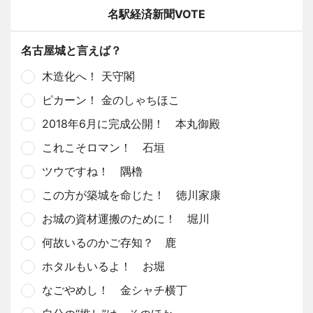
名駅経済新聞VOTE
名古屋城と言えば？
木造化へ！ 天守閣
ピカーン！ 金のしゃちほこ
2018年6月に完成公開！ 本丸御殿
これこそロマン！ 石垣
ツウですね！ 隅櫓
この方が築城を命じた！ 徳川家康
お城の資材運搬のために！ 堀川
何故いるのかご存知？ 鹿
ホタルもいるよ！ お堀
なごやめし！ 金シャチ横丁