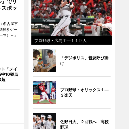
ル」でリ
トスポッ
（名古屋市
謎解きゲー
ーマ）～」
プロ野球・広島７―１１巨人
「デジポリス」普及呼び掛
け
ント「メイ
中10拠点
類超
プロ野球・オリックス１―
３楽天
佐野日大、２回戦へ 高校
野球