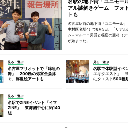
名駅の地下街「ユニモー
アル謎解きゲーム フォ
トも
名古屋駅前の地下街「ユニモール」
中村区名駅4）で8月5日、「リアル
ム～マルーニ男爵と秘密の題材（テ
が始まった。
見る・遊ぶ
見る・遊ぶ
名古屋マリオットで「錦魚の
名駅で体験型イベ
舞」 200匹の弥富金魚泳
エキクエスト」 街
ぐ、浮世絵アートも
にクエスト500種
見る・遊ぶ
名駅でZINEイベント「イマ
ZINE」 東海圏中心に約140
組