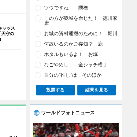
ツウですね！ 隅櫓
この方が築城を命じた！ 徳川家
康
キャッス
お城の資材運搬のために！ 堀川
「天守の
放
何故いるのかご存知？ 鹿
ホタルもいるよ！ お堀
なごやめし！ 金シャチ横丁
自分の“推し”は、そのほか
投票する
結果を見る
ワールドフォトニュース