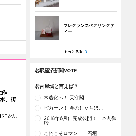
フレグランスペアリングテ
ィー
もっと見る
名駅経済新聞VOTE
名古屋城と言えば？
大作
木造化へ！ 天守閣
水、街
ピカーン！ 金のしゃちほこ
月5日夕方、
2018年6月に完成公開！ 本丸御
殿
これこそロマン！ 石垣