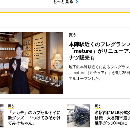
もっと見る
買う
本陣駅近くのフレグラン
「meture」がリニュー
ナツ販売も
地下鉄本陣駅近くにあるフレグラン
「meture（ミチュア）」が6月25
アルオープンした。
買う
買う
「ナカモ」のカプセルトイに
名駅西にMLB公式
新グッズ 「つけてみそかけ
移転 大谷翔平選
てみそちゃん」
選手グッズ中心に