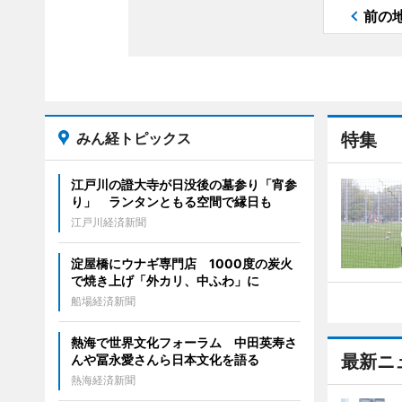
前の
みん経トピックス
特集
江戸川の證大寺が日没後の墓参り「宵参
り」 ランタンともる空間で縁日も
江戸川経済新聞
淀屋橋にウナギ専門店 1000度の炭火
で焼き上げ「外カリ、中ふわ」に
船場経済新聞
熱海で世界文化フォーラム 中田英寿さ
最新ニ
んや冨永愛さんら日本文化を語る
熱海経済新聞