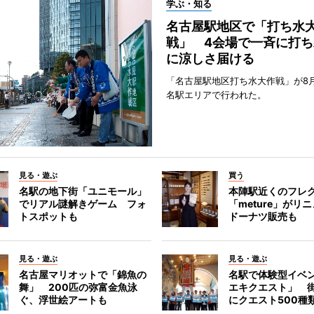
学ぶ・知る
名古屋駅地区で「打ち水
戦」 4会場で一斉に打ち
に涼しさ届ける
「名古屋駅地区打ち水大作戦」が8
名駅エリアで行われた。
見る・遊ぶ
買う
名駅の地下街「ユニモール」
本陣駅近くのフレ
でリアル謎解きゲーム フォ
「meture」が
トスポットも
ドーナツ販売も
見る・遊ぶ
見る・遊ぶ
名古屋マリオットで「錦魚の
名駅で体験型イベ
舞」 200匹の弥富金魚泳
エキクエスト」 街
ぐ、浮世絵アートも
にクエスト500種