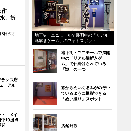
大作
水、街
月5日夕方、
地下街・ユニモールで展開中の「リアル
謎解きゲーム」のフォトスポット
地下街・ユニモールで展開
中の「リアル謎解きゲー
ム」で仕掛けられている
「謎」の一つ
グランス店
リニューアル
窓からぬいぐるみがのぞい
ているように撮影できる
「ぬい撮り」スポット
ント「メイ
中10拠点
類超
店舗外観