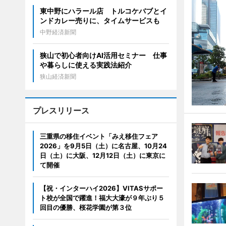
東中野にハラール店 トルコケバブとイ
ンドカレー売りに、タイムサービスも
中野経済新聞
狭山で初心者向けAI活用セミナー 仕事
や暮らしに使える実践法紹介
狭山経済新聞
プレスリリース
三重県の移住イベント「みえ移住フェア
2026」を9月5日（土）に名古屋、10月24
日（土）に大阪、12月12日（土）に東京に
て開催
【祝・インターハイ2026】VITASサポー
ト校が全国で躍進！福大大濠が９年ぶり５
回目の優勝、桜花学園が第３位