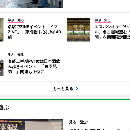
学ぶ・知る
学ぶ・知る
名駅でZINEイベント「イマ
エスパシオ ナゴヤ
ZINE」 東海圏中心に約140
ル、名古屋城望む
組
間」を期間限定開
学ぶ・知る
名経上半期PV1位は日本酒飲
み歩きイベント 「豊臣兄
弟！」関連も上位に
もっと見る
遊ぶ
見る・遊ぶ