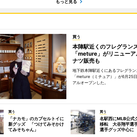
もっと見る
買う
本陣駅近くのフレグラン
「meture」がリニュー
ナツ販売も
地下鉄本陣駅近くにあるフレグラン
「meture（ミチュア）」が6月25
アルオープンした。
買う
買う
「ナカモ」のカプセルトイに
名駅西にMLB公式
新グッズ 「つけてみそかけ
移転 大谷翔平選
てみそちゃん」
選手グッズ中心に