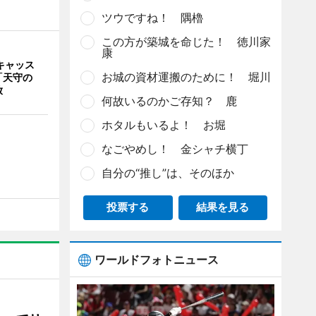
ツウですね！ 隅櫓
この方が築城を命じた！ 徳川家
康
キャッス
お城の資材運搬のために！ 堀川
「天守の
放
何故いるのかご存知？ 鹿
ホタルもいるよ！ お堀
なごやめし！ 金シャチ横丁
自分の“推し”は、そのほか
投票する
結果を見る
ワールドフォトニュース