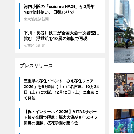
河内小阪の「cuisine HAGI」が2周年
旬の食材使い、日替わりで
東大阪経済新聞
平川・長谷川鉄工が全国大会一次審査に
挑む 浮世絵を10層の鋼板で再現
弘前経済新聞
プレスリリース
三重県の移住イベント「みえ移住フェア
2026」を9月5日（土）に名古屋、10月24
日（土）に大阪、12月12日（土）に東京に
て開催
【祝・インターハイ2026】VITASサポー
ト校が全国で躍進！福大大濠が９年ぶり５
回目の優勝、桜花学園が第３位