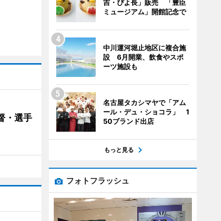
吉・ぴよ長」販売 「豊臣
ミュージアム」開館記念で
中川運河堀止地区に複合施
設 6月開業、飲食やスポ
ーツ施設も
名古屋タカシマヤで「アム
ール・デュ・ショコラ」 1
督・選手
50ブランド出店
もっと見る
フォトフラッシュ