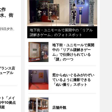
大作
水、街
月5日夕方、
地下街・ユニモールで展開中の「リアル
謎解きゲーム」のフォトスポット
地下街・ユニモールで展開
中の「リアル謎解きゲー
ム」で仕掛けられている
「謎」の一つ
グランス店
リニューアル
窓からぬいぐるみがのぞい
ているように撮影できる
「ぬい撮り」スポット
ント「メイ
中10拠点
類超
店舗外観