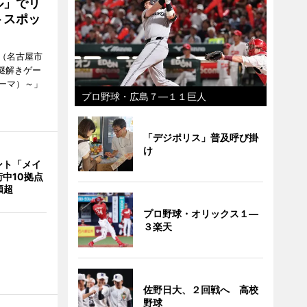
ル」でリ
トスポッ
（名古屋市
謎解きゲー
ーマ）～」
プロ野球・広島７―１１巨人
「デジポリス」普及呼び掛
け
ント「メイ
中10拠点
類超
プロ野球・オリックス１―
３楽天
佐野日大、２回戦へ 高校
野球