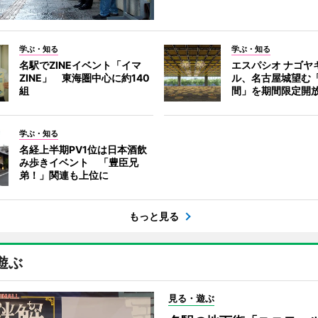
学ぶ・知る
学ぶ・知る
名駅でZINEイベント「イマ
エスパシオ ナゴヤ
ZINE」 東海圏中心に約140
ル、名古屋城望む
組
間」を期間限定開
学ぶ・知る
名経上半期PV1位は日本酒飲
み歩きイベント 「豊臣兄
弟！」関連も上位に
もっと見る
遊ぶ
見る・遊ぶ