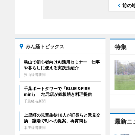
前の
みん経トピックス
特集
狭山で初心者向けAI活用セミナー 仕事
や暮らしに使える実践法紹介
狭山経済新聞
千葉ポートタワーで「BLUE＆FIRE
mini」 地元店が鉄板焼き料理提供
千葉経済新聞
上里町の児童生徒16人が町長らと意見交
最新ニ
換 議場で町への提案、再質問も
本庄経済新聞