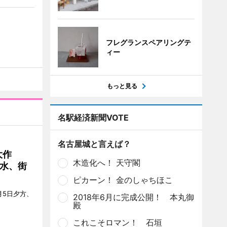
フレグランスペアリングテ
ィー
もっと見る
名駅経済新聞VOTE
名古屋城と言えば？
大作
木造化へ！ 天守閣
水、街
ピカーン！ 金のしゃちほこ
月5日夕方、
2018年6月に完成公開！ 本丸御
殿
これこそロマン！ 石垣