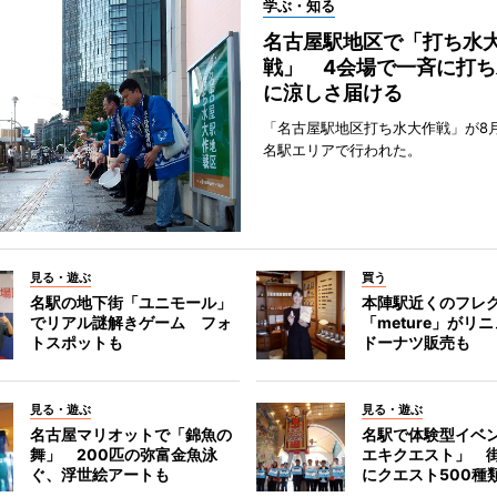
学ぶ・知る
名古屋駅地区で「打ち水
戦」 4会場で一斉に打ち
に涼しさ届ける
「名古屋駅地区打ち水大作戦」が8
名駅エリアで行われた。
見る・遊ぶ
買う
名駅の地下街「ユニモール」
本陣駅近くのフレ
でリアル謎解きゲーム フォ
「meture」が
トスポットも
ドーナツ販売も
見る・遊ぶ
見る・遊ぶ
名古屋マリオットで「錦魚の
名駅で体験型イベ
舞」 200匹の弥富金魚泳
エキクエスト」 街
ぐ、浮世絵アートも
にクエスト500種