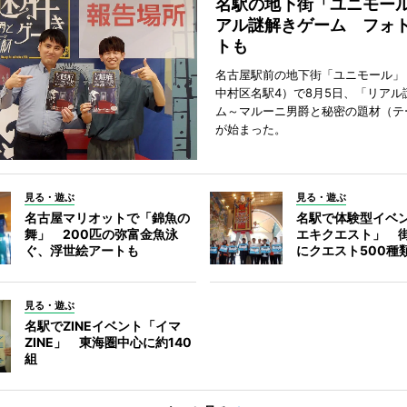
名駅の地下街「ユニモー
アル謎解きゲーム フォ
トも
名古屋駅前の地下街「ユニモール」
中村区名駅4）で8月5日、「リアル
ム～マルーニ男爵と秘密の題材（テ
が始まった。
見る・遊ぶ
見る・遊ぶ
名古屋マリオットで「錦魚の
名駅で体験型イベ
舞」 200匹の弥富金魚泳
エキクエスト」 街
ぐ、浮世絵アートも
にクエスト500種
見る・遊ぶ
名駅でZINEイベント「イマ
ZINE」 東海圏中心に約140
組