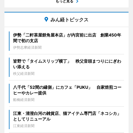
もっと見る
みん経トピックス
伊勢「二軒茶屋餅角屋本店」が内宮前に出店 創業450年
間で初の支店
伊勢志摩経済新聞
皆野で「タイムスリップ横丁」 秩父音頭まつりににぎわ
い添える
秩父経済新聞
八千代「52間の縁側」にカフェ「PUKU」 自家焙煎コー
ヒーやカレー提供
船橋経済新聞
江東・清澄白河の雑貨店、猫アイテム専門店「ネコシカ」
としてリニューアル
江東経済新聞