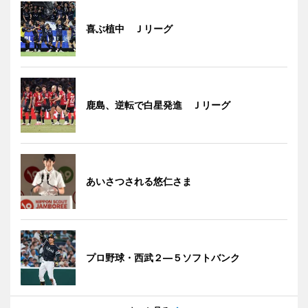
喜ぶ植中 Ｊリーグ
鹿島、逆転で白星発進 Ｊリーグ
あいさつされる悠仁さま
プロ野球・西武２―５ソフトバンク