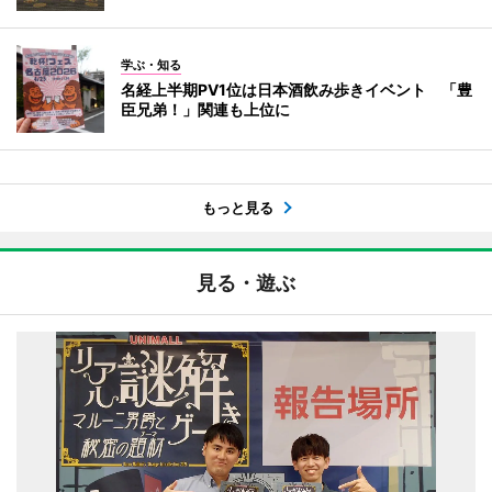
学ぶ・知る
名経上半期PV1位は日本酒飲み歩きイベント 「豊
臣兄弟！」関連も上位に
もっと見る
見る・遊ぶ