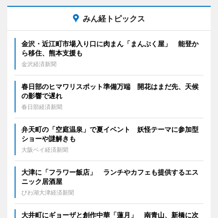
みん経トピックス
金沢・近江町市場入り口に肉まん「まんぷく屋」 能登か
ら移住、熊本支援も
金沢経済新聞
春日部のヒマワリスポット準備万端 開花はまだ先、天候
の影響で遅れ
春日部経済新聞
弁天町の「空庭温泉」で夏イベント 妖怪テーマに参加型
ショーや謎解きも
大阪ベイ経済新聞
大津に「フラワー飯店」 ランチやカフェも提供するエス
ニック居酒屋
びわ湖大津経済新聞
大井町にギョーザと創作中華「蓮月」 南青山、新橋に次