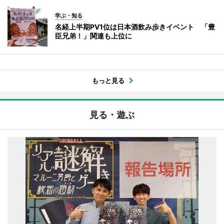
学ぶ・知る
名経上半期PV1位は日本酒飲み歩きイベント 「豊
臣兄弟！」関連も上位に
もっと見る
見る・遊ぶ