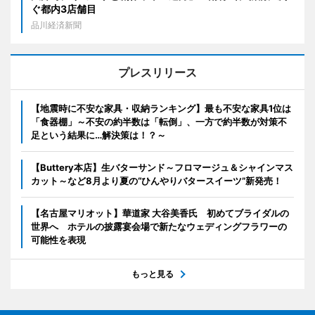
ぐ都内3店舗目
品川経済新聞
プレスリリース
【地震時に不安な家具・収納ランキング】最も不安な家具1位は
「食器棚」～不安の約半数は「転倒」、一方で約半数が対策不
足という結果に…解決策は！？～
【Buttery本店】生バターサンド～フロマージュ＆シャインマス
カット～など8月より夏の“ひんやりバタースイーツ”新発売！
【名古屋マリオット】華道家 大谷美香氏 初めてブライダルの
世界へ ホテルの披露宴会場で新たなウェディングフラワーの
可能性を表現
もっと見る