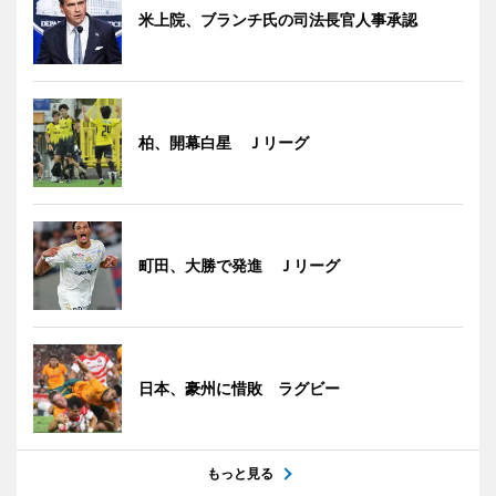
米上院、ブランチ氏の司法長官人事承認
柏、開幕白星 Ｊリーグ
町田、大勝で発進 Ｊリーグ
日本、豪州に惜敗 ラグビー
もっと見る