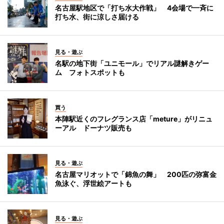
名古屋駅地区で「打ち水大作戦」 4会場で一斉に
打ち水、街に涼しさ届ける
見る・遊ぶ
名駅の地下街「ユニモール」でリアル謎解きゲー
ム フォトスポットも
買う
本陣駅近くのフレグランス店「meture」がリニュ
ーアル ドーナツ販売も
見る・遊ぶ
名古屋マリオットで「錦魚の舞」 200匹の弥富金
魚泳ぐ、浮世絵アートも
見る・遊ぶ