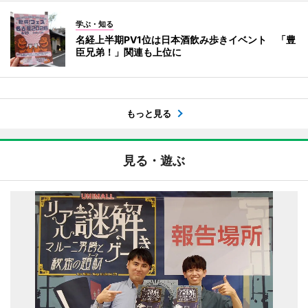
学ぶ・知る
名経上半期PV1位は日本酒飲み歩きイベント 「豊
臣兄弟！」関連も上位に
もっと見る
見る・遊ぶ